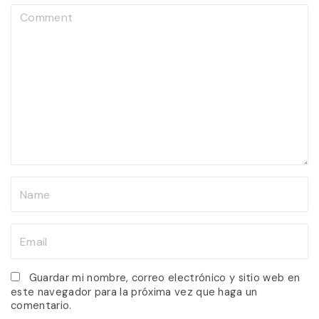
C
o
m
m
e
n
t
N
a
m
E
e
m
*
a
Guardar mi nombre, correo electrónico y sitio web en
este navegador para la próxima vez que haga un
i
comentario.