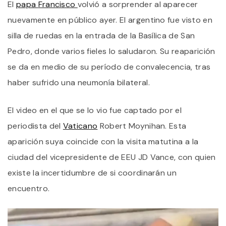
El
papa
Francisco
volvió a sorprender al aparecer
F
R
nuevamente en público ayer. El argentino fue visto en
E
SI
silla de ruedas en la entrada de la Basílica de San
D
Pedro, donde varios fieles lo saludaron. Su reaparición
R
E
se da en medio de su período de convalecencia, tras
L
B
haber sufrido una neumonía bilateral.
D
S
P
El video en el que se lo vio fue captado por el
periodista del
Vaticano
Robert Moynihan. Esta
aparición suya coincide con la visita matutina a la
ciudad del vicepresidente de EEU JD Vance, con quien
existe la incertidumbre de si coordinarán un
encuentro.