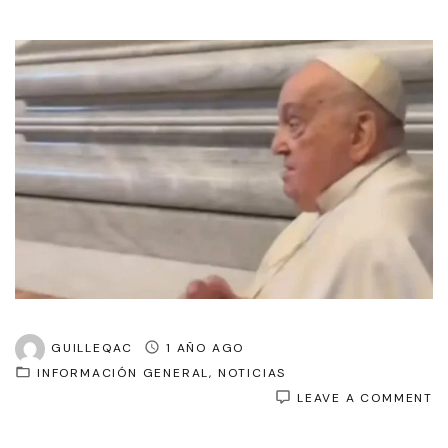
GUILLEQAC
1 AÑO AGO
INFORMACIÓN GENERAL
NOTICIAS
O
LEAVE A COMMENT
E
P