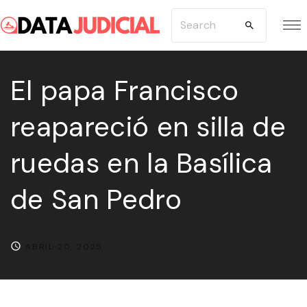
S
S
k
e
i
a
p
El papa Francisco
r
t
c
reapareció en silla de
o
h
c
f
ruedas en la Basílica
o
o
n
r
de San Pedro
t
:
e
n
ABRIL 20, 2025
t