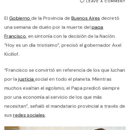
O
LEAVE A COMMENT
P
D
El
Gobierno
de la Provincia de
Buenos Aires
decretó
U
S
una semana de duelo por la muerte del
papa
D
D
Francisco
, en sintonía con la decisión de la Nación.
P
“Hoy es un día tristisimo”, precisó el gobernador Axel
L
M
Kicillof.
D
P
F
“Francisco se convirtió en referencia de los que luchan
por la
justicia
social en todo el planeta. Mientras
muchos exaltan el egoísmo, el Papa predicó siempre
por una economía al servicio de los que más
necesitan”, señaló el mandatario provincial a través de
sus
redes sociales
.