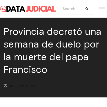
S
S
k
e
i
a
p
Provincia decretó una
r
t
c
semana de duelo por
o
h
c
f
la muerte del papa
o
o
n
r
Francisco
t
:
e
n
ABRIL 22, 2025
t