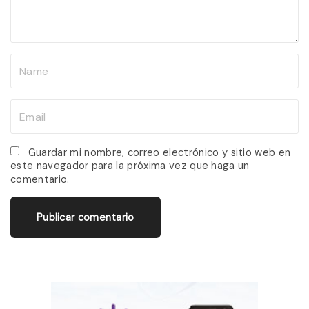
n
t
N
a
m
E
e
m
*
a
Guardar mi nombre, correo electrónico y sitio web en
este navegador para la próxima vez que haga un
i
comentario.
l
*