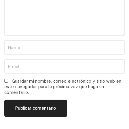
m
e
n
t
N
a
m
E
e
m
*
a
Guardar mi nombre, correo electrónico y sitio web en
este navegador para la próxima vez que haga un
i
comentario.
l
*