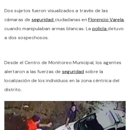
S
Dos sujetos fueron visualizados a través de las
A
P
cámaras de
seguridad
ciudadanas en
Florencio Varela
,
P
D
cuando manipulaban armas blancas. La
policía
detuvo
A
a dos sospechosos.
B
E
F
V
Desde el Centro de Monitoreo Municipal, los agentes
alertaron a las fuerzas de
seguridad
sobre la
localización de los individuos en la zona céntrica del
distrito.