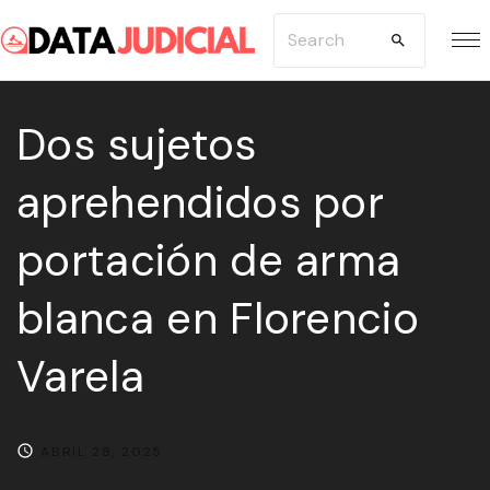
S
S
k
e
i
a
p
Dos sujetos
r
t
c
aprehendidos por
o
h
c
f
portación de arma
o
o
n
r
blanca en Florencio
t
:
e
Varela
n
t
ABRIL 28, 2025