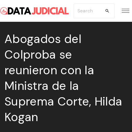
S
S
k
e
i
a
p
Abogados del
r
t
c
Colproba se
o
h
c
f
reunieron con la
o
o
n
r
Ministra de la
t
:
e
Suprema Corte, Hilda
n
Kogan
t