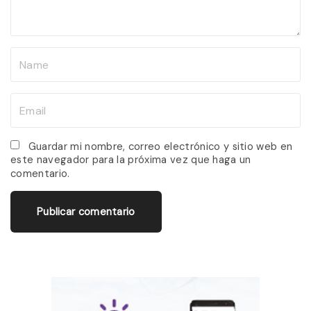
t
N
a
m
E
e
m
*
a
Guardar mi nombre, correo electrónico y sitio web en
este navegador para la próxima vez que haga un
i
comentario.
l
*