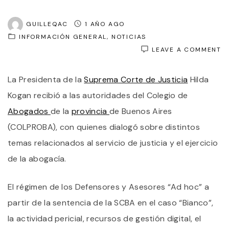
GUILLEQAC
1 AÑO AGO
INFORMACIÓN GENERAL
NOTICIAS
O
LEAVE A COMMENT
A
D
La Presidenta de la
Suprema Corte de Justicia
Hilda
C
S
Kogan recibió a las autoridades del Colegio de
R
C
Abogados
de la
provincia
de Buenos Aires
L
(COLPROBA), con quienes dialogó sobre distintos
M
D
temas relacionados al servicio de justicia y el ejercicio
L
S
de la abogacía.
C
H
K
El régimen de los Defensores y Asesores “Ad hoc” a
partir de la sentencia de la SCBA en el caso “Bianco”,
la actividad pericial, recursos de gestión digital, el