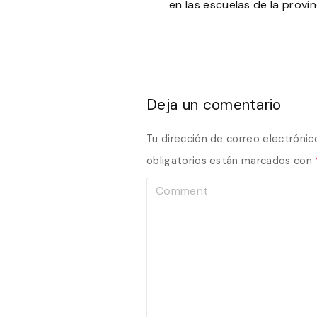
en las escuelas de la provin
Deja un comentario
Tu dirección de correo electrónic
obligatorios están marcados con
C
o
m
m
e
n