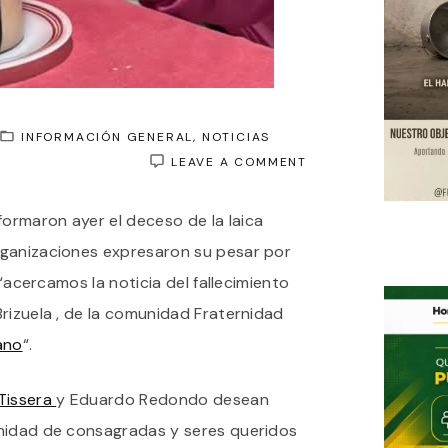
INFORMACIÓN GENERAL
NOTICIAS
ON
LEAVE A COMMENT
PESAR
POR
formaron ayer el deceso de la laica
EL
DECESO
rganizaciones expresaron su pesar por
DE
LA
 “acercamos la noticia del fallecimiento
LAICA
rizuela , de la comunidad Fraternidad
CONSAGRADA;
MÓNICA
ano
“.
BRIZUELA
Tissera
y Eduardo Redondo desean
unidad de consagradas y seres queridos