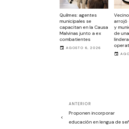
Quilmes: agentes
Vecino
municipales se
arrojó
capacitan en la Causa
y muni
Malvinas junto a ex
de una
combatientes
linder
operati
AGOSTO 6, 2026
AGO
ANTERIOR
Proponen incorporar
educación en lengua de se