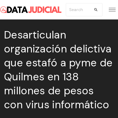
S
S
k
e
i
a
p
Desarticulan
r
t
c
organización delictiva
o
h
c
f
que estafó a pyme de
o
o
n
r
Quilmes en 138
t
:
e
millones de pesos
n
con virus informático
t