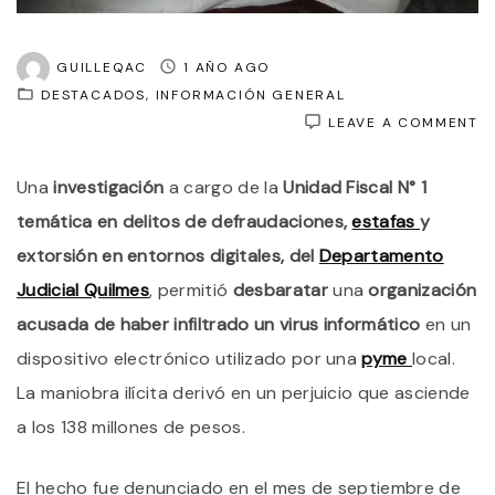
GUILLEQAC
1 AÑO AGO
DESTACADOS
INFORMACIÓN GENERAL
O
LEAVE A COMMENT
D
O
Una
investigación
a cargo de la
Unidad Fiscal N° 1
D
Q
temática en delitos de defraudaciones,
estafas
y
E
A
extorsión en entornos digitales, del
Departamento
P
Judicial Quilmes
, permitió
desbaratar
una
organización
D
Q
acusada de haber infiltrado un virus informático
en un
E
1
dispositivo electrónico utilizado por una
pyme
local.
M
La maniobra ilícita derivó en un perjuicio que asciende
D
P
a los 138 millones de pesos.
C
V
I
El hecho fue denunciado en el mes de septiembre de