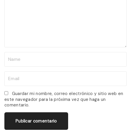
m
m
e
n
t
N
a
m
E
e
m
*
a
Guardar mi nombre, correo electrónico y sitio web en
este navegador para la próxima vez que haga un
i
comentario.
l
*