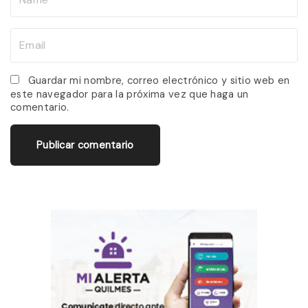
a
m
E
e
m
*
a
Guardar mi nombre, correo electrónico y sitio web en
este navegador para la próxima vez que haga un
i
comentario.
l
*