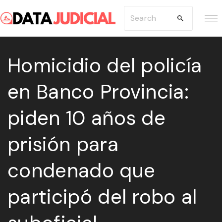
S
S
k
e
i
a
p
Homicidio del policía
r
t
c
en Banco Provincia:
o
h
c
f
piden 10 años de
o
o
n
r
prisión para
t
:
e
condenado que
n
participó del robo al
t