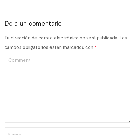
Deja un comentario
Tu dirección de correo electrónico no será publicada.
Los
campos obligatorios están marcados con
*
C
o
m
m
e
n
t
N