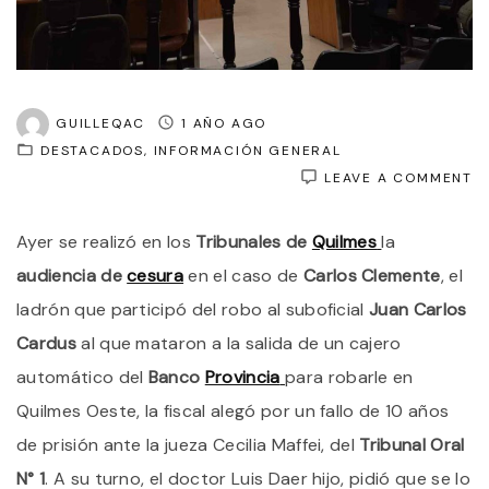
GUILLEQAC
1 AÑO AGO
DESTACADOS
INFORMACIÓN GENERAL
O
LEAVE A COMMENT
H
D
Ayer se realizó en los
Tribunales de
Quilmes
la
P
E
audiencia de
cesura
en el caso de
Carlos Clemente
, el
B
P
ladrón que participó del robo al suboficial
Juan Carlos
P
Cardus
al que mataron a la salida de un cajero
1
A
automático del
Banco
Provincia
para robarle en
D
P
Quilmes Oeste, la fiscal alegó por un fallo de 10 años
P
de prisión ante la jueza Cecilia Maffei, del
Tribunal Oral
C
Q
N° 1
. A su turno, el doctor Luis Daer hijo, pidió que se lo
P