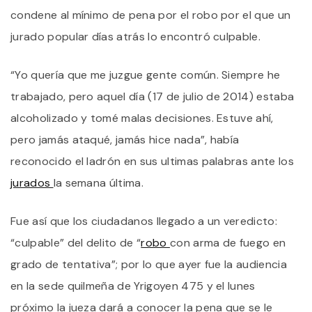
D
condene al mínimo de pena por el robo por el que un
R
jurado popular días atrás lo encontró culpable.
A
S
“Yo quería que me juzgue gente común. Siempre he
trabajado, pero aquel día (17 de julio de 2014) estaba
alcoholizado y tomé malas decisiones. Estuve ahí,
pero jamás ataqué, jamás hice nada”, había
reconocido el ladrón en sus ultimas palabras ante los
jurados
la semana última.
Fue así que los ciudadanos llegado a un veredicto:
“culpable” del delito de “
robo
con arma de fuego en
grado de tentativa”; por lo que ayer fue la audiencia
en la sede quilmeña de Yrigoyen 475 y el lunes
próximo la jueza dará a conocer la pena que se le