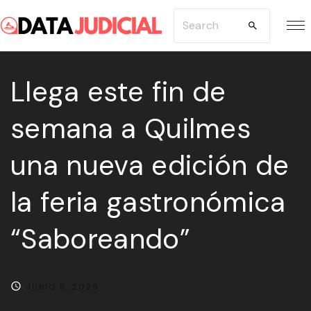
S
S
k
e
i
a
p
Llega este fin de
r
t
c
semana a Quilmes
o
h
c
f
una nueva edición de
o
o
n
r
la feria gastronómica
t
:
e
“Saboreando”
n
t
JUNIO 6, 2025