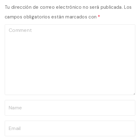
Tu dirección de correo electrónico no será publicada.
Los
campos obligatorios están marcados con
*
C
o
m
m
e
n
t
N
a
m
E
e
m