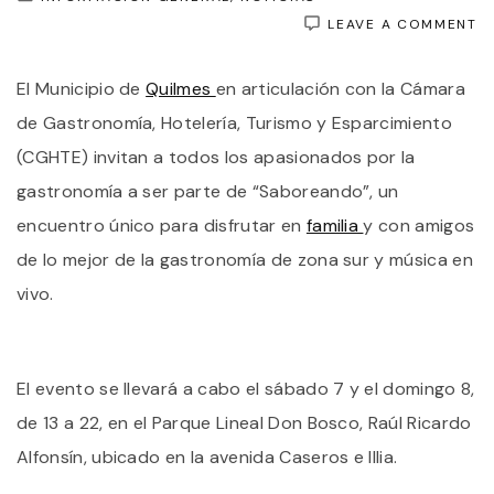
O
LEAVE A COMMENT
L
E
El Municipio de
Quilmes
en articulación con la Cámara
FI
D
de Gastronomía, Hotelería, Turismo y Esparcimiento
S
A
(CGHTE) invitan a todos los apasionados por la
Q
gastronomía a ser parte de “Saboreando”, un
U
N
encuentro único para disfrutar en
familia
y con amigos
E
D
de lo mejor de la gastronomía de zona sur y música en
L
vivo.
F
G
“
El evento se llevará a cabo el sábado 7 y el domingo 8,
de 13 a 22, en el Parque Lineal Don Bosco, Raúl Ricardo
Alfonsín, ubicado en la avenida Caseros e Illia.