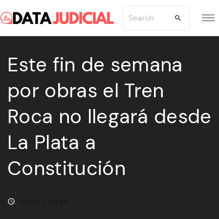
S
S
k
e
i
a
p
Este fin de semana
r
t
c
por obras el Tren
o
h
c
f
Roca no llegará desde
o
o
n
r
La Plata a
t
:
e
Constitución
n
t
JUNIO 7, 2025