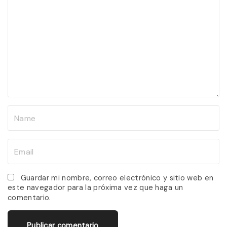
o
m
m
e
n
t
N
a
m
E
e
m
*
a
Guardar mi nombre, correo electrónico y sitio web en
este navegador para la próxima vez que haga un
i
comentario.
l
*