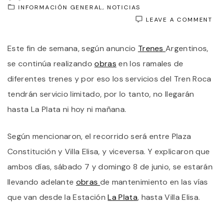
INFORMACIÓN GENERAL
NOTICIAS
O
LEAVE A COMMENT
E
FI
Este fin de semana, según anuncio
Trenes
Argentinos,
D
S
se continúa realizando
obras
en los ramales de
P
O
diferentes trenes y por eso los servicios del Tren Roca
E
tendrán servicio limitado, por lo tanto, no llegarán
T
R
hasta La Plata ni hoy ni mañana.
N
L
D
Según mencionaron, el recorrido será entre Plaza
L
P
Constitución y Villa Elisa, y viceversa. Y explicaron que
A
ambos días, sábado 7 y domingo 8 de junio, se estarán
C
llevando adelante
obras
de mantenimiento en las vías
que van desde la Estación
La Plata
, hasta Villa Elisa.