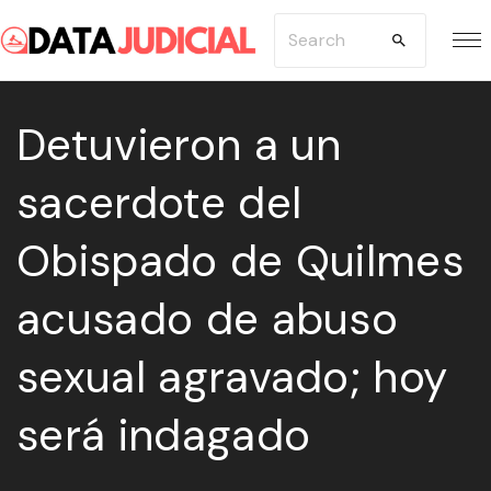
S
S
k
e
i
a
p
Detuvieron a un
r
t
c
sacerdote del
o
h
c
f
Obispado de Quilmes
o
o
n
r
acusado de abuso
t
:
e
sexual agravado; hoy
n
será indagado
t