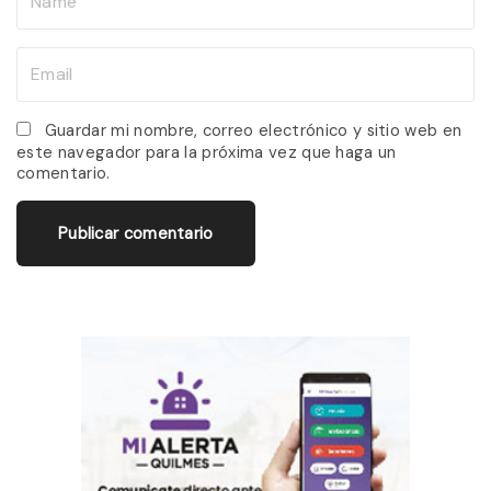
a
m
E
e
m
*
a
Guardar mi nombre, correo electrónico y sitio web en
este navegador para la próxima vez que haga un
i
comentario.
l
*