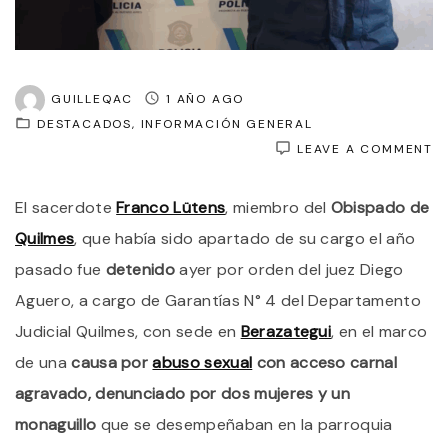
GUILLEQAC
1 AÑO AGO
DESTACADOS
INFORMACIÓN GENERAL
O
LEAVE A COMMENT
D
A
El sacerdote
Franco Lütens
, miembro del
Obispado de
U
S
Quilmes
, que había sido apartado de su cargo el año
D
O
pasado fue
detenido
ayer por orden del juez Diego
D
Aguero, a cargo de Garantías N° 4 del Departamento
Q
A
Judicial Quilmes, con sede en
Berazategui
, en el marco
D
A
de una
causa por
abuso sexual
con acceso carnal
S
agravado, denunciado por dos mujeres y un
A
H
monaguillo
que se desempeñaban en la parroquia
S