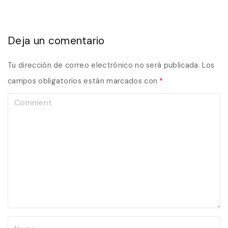
Deja un comentario
Tu dirección de correo electrónico no será publicada.
Los
campos obligatorios están marcados con
*
C
o
m
m
e
n
t
N