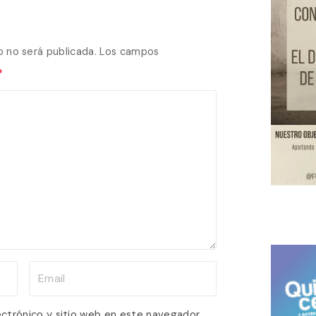
o no será publicada.
Los campos
*
E
m
a
ectrónico y sitio web en este navegador