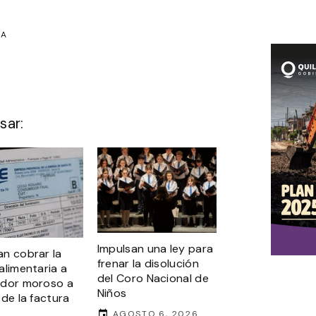
IA
sar:
Impulsan una ley para
n cobrar la
frenar la disolución
alimentaria a
del Coro Nacional de
udor moroso a
Niños
 de la factura
AGOSTO 6, 2026