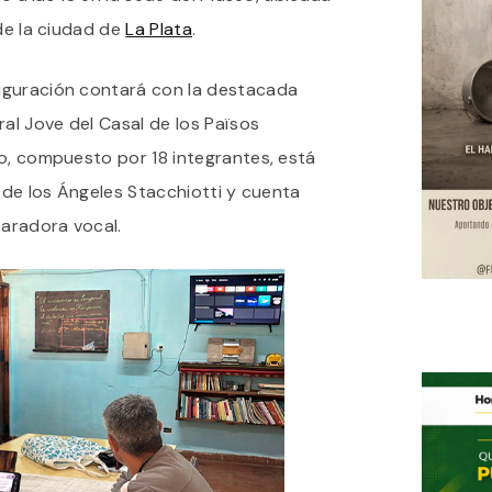
“NOSOTRAS”
 de la ciudad de
La Plata
.
EN
EL
MUSEO
auguración contará con la destacada
DEL
SPB
ral Jove del Casal de los Països
ro, compuesto por 18 integrantes, está
a de los Ángeles Stacchiotti y cuenta
aradora vocal.