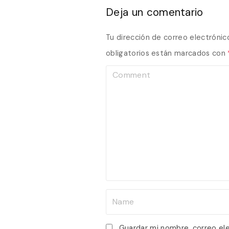
Deja un comentario
Tu dirección de correo electrónic
obligatorios están marcados con
C
o
m
m
e
n
t
N
a
m
Guardar mi nombre, correo el