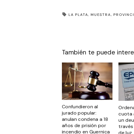
LA PLATA
MUESTRA
PROVINC
También te puede intere
Confundieron al
Ordena
jurado popular:
cuota 
anulan condena a 18
un de
años de prisión por
través
incendio en Guernica
de luz