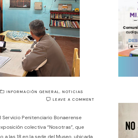
INFORMACIÓN GENERAL
NOTICIAS
ON
LEAVE A COMMENT
SE
INAUGURA
l Servicio Penitenciario Bonaerense
MAÑANA
LA
 exposición colectiva “Nosotras”, que
EXPOSICIÓN
ARTÍSTICA
nio a las 18 en la sede del Museo, ubicada