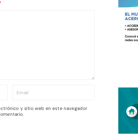
*
E
m
a
ectrónico y sitio web en este navegador
comentario.
i
l
*