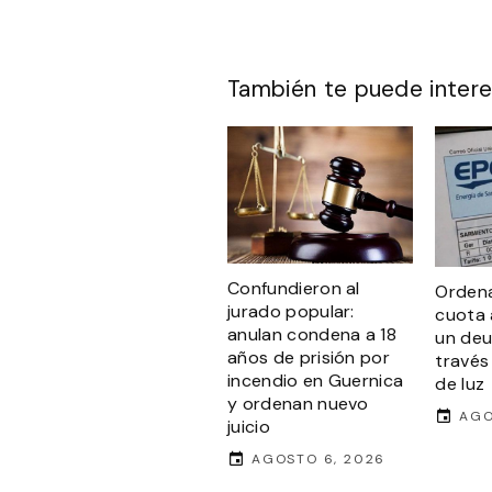
También te puede intere
Confundieron al
Ordena
jurado popular:
cuota 
anulan condena a 18
un de
años de prisión por
través
incendio en Guernica
de luz
y ordenan nuevo
AGO
juicio
AGOSTO 6, 2026