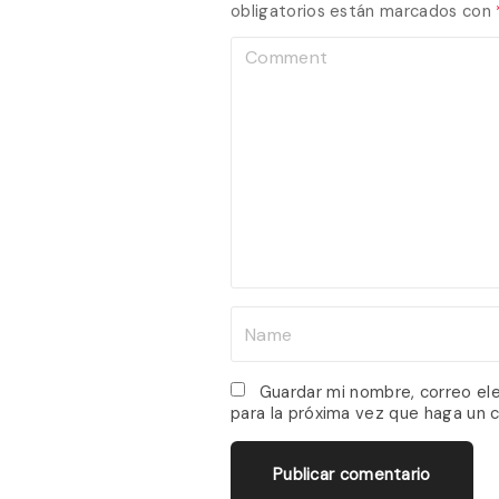
obligatorios están marcados con
C
o
m
m
e
n
t
N
a
m
Guardar mi nombre, correo el
para la próxima vez que haga un 
e
*