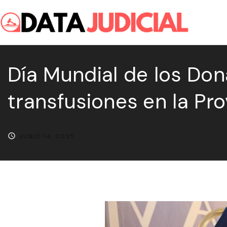
S
k
i
p
Día Mundial de los Don
t
o
transfusiones en la Pro
c
o
n
JUNIO 14, 2025
t
e
n
t