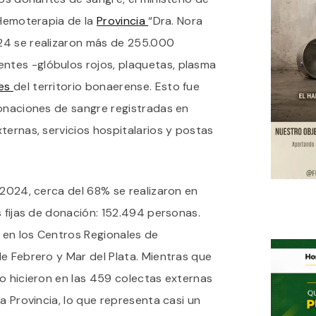
LOS
 Hemoterapia de la
Provincia
“Dra. Nora
DONANTES
DE
24 se realizaron más de 255.000
SANGRE:
tes -glóbulos rojos, plaquetas, plasma
CADA
DÍA
les
del territorio bonaerense. Esto fue
SE
REALIZAN
donaciones de sangre registradas en
700
ternas, servicios hospitalarios y postas
TRANSFUSIONES
EN
LA
PROVINCIA
 2024, cerca del 68% se realizaron en
s fijas de donación: 152.494 personas.
n en los Centros Regionales de
de Febrero y Mar del Plata. Mientras que
o hicieron en las 459 colectas externas
a Provincia, lo que representa casi un