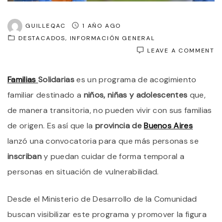
GUILLEQAC
1 AÑO AGO
DESTACADOS
INFORMACIÓN GENERAL
O
LEAVE A COMMENT
P
B
Familias
Solidarias
es un programa de acogimiento
F
S
familiar destinado a
niños, niñas y adolescentes
que,
P
C
de manera transitoria, no pueden vivir con sus familias
A
de origen. Es así que la
provincia de
Buenos Aires
N
Y
lanzó una convocatoria para que más personas se
A
E
inscriban
y puedan cuidar de forma temporal a
S
personas en situación de vulnerabilidad.
D
V
Desde el Ministerio de Desarrollo de la Comunidad
buscan visibilizar este programa y promover la figura