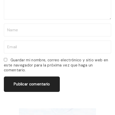
n
t
N
a
m
E
e
m
*
a
Guardar mi nombre, correo electrónico y sitio web en
este navegador para la próxima vez que haga un
i
comentario.
l
*