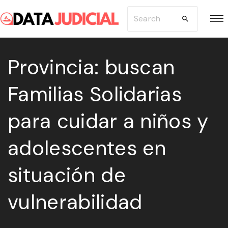
S
S
k
e
i
a
p
Provincia: buscan
r
t
c
Familias Solidarias
o
h
c
f
para cuidar a niños y
o
o
n
r
adolescentes en
t
:
e
situación de
n
vulnerabilidad
t