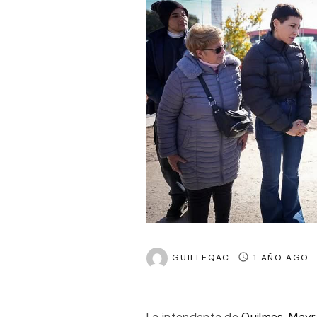
GUILLEQAC
1 AÑO AGO
La intendenta de
Quilmes
,
Mayr