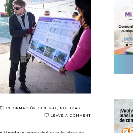
INFORMACIÓN GENERAL
NOTICIAS
ON
LEAVE A COMMENT
DESTACAN
AVANCE
a Mendoza,
supervisó ayer la obra de
DE