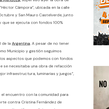
OBRAS
 “Héctor Cámpora”, ubicada en la calle
EN
LA
 Octubre y San Mauro Castelverde, junto
PLAZA
, y que se ejecuta con fondos 100%
HÉCTOR
CÁMPORA
EN
QUILMES
OESTE
l de la
Argentina
. A pesar de no tener
omo Municipio y gestión seguimos
 los aspectos que podemos con fondos
e se necesitaba una obra de refacción
or infraestructura, luminarias y juegos”,
ó el encuentro con la comunidad para
Corte contra Cristina Fernández de