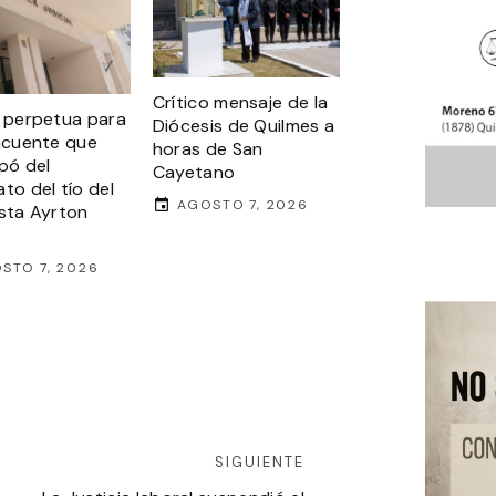
Crítico mensaje de la
n perpetua para
Diócesis de Quilmes a
incuente que
horas de San
ipó del
Cayetano
to del tío del
AGOSTO 7, 2026
ista Ayrton
STO 7, 2026
SIGUIENTE