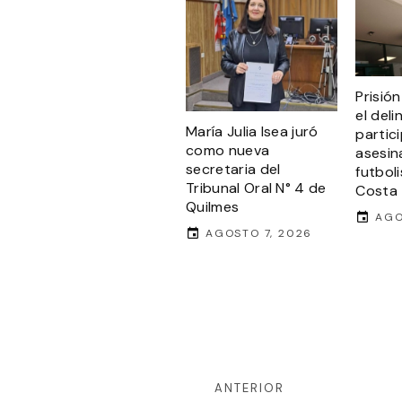
Prisió
el del
María Julia Isea juró
partic
como nueva
asesina
secretaria del
futbol
Tribunal Oral N° 4 de
Costa
Quilmes
AGO
AGOSTO 7, 2026
ANTERIOR