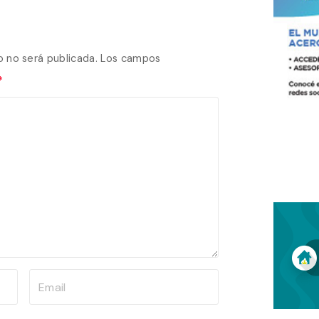
o no será publicada.
Los campos
*
E
m