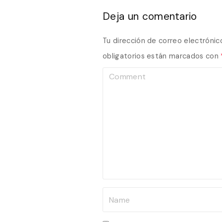
Deja un comentario
Tu dirección de correo electrónic
obligatorios están marcados con
C
o
m
m
e
n
t
N
a