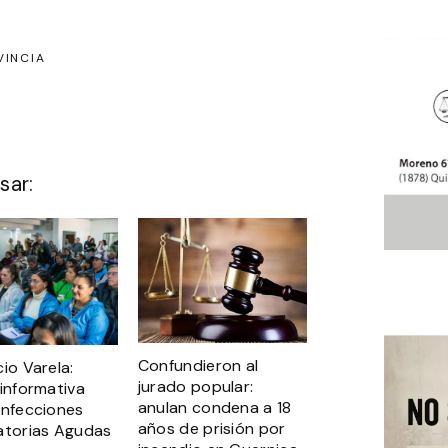
VINCIA
sar:
Confundieron al
io Varela:
jurado popular:
 informativa
anulan condena a 18
Infecciones
años de prisión por
atorias Agudas