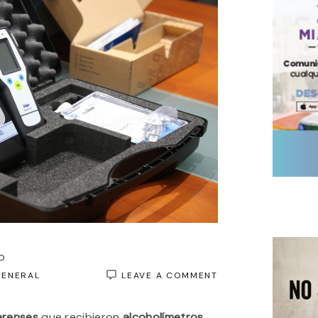
O
ON
GENERAL
LEAVE A COMMENT
LA
PROVINCIA
renses
que recibieron
alcoholímetros
ENTREGÓ