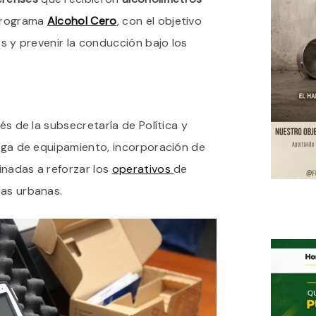
ALCOHOLÍMETROS
programa
Alcohol Cero
, con el objetivo
A
120
es y prevenir la conducción bajo los
MUNICIPIOS
PARA
REFORZAR
CONTROLES
VIALES
vés de la subsecretaría de Política y
trega de equipamiento, incorporación de
inadas a reforzar los
operativos
de
nas urbanas.