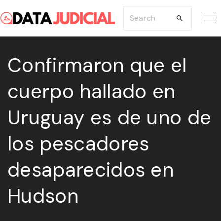
S
S
k
e
i
a
p
Confirmaron que el
r
t
c
cuerpo hallado en
o
h
c
f
Uruguay es de uno de
o
o
n
r
los pescadores
t
:
e
desaparecidos en
n
Hudson
t