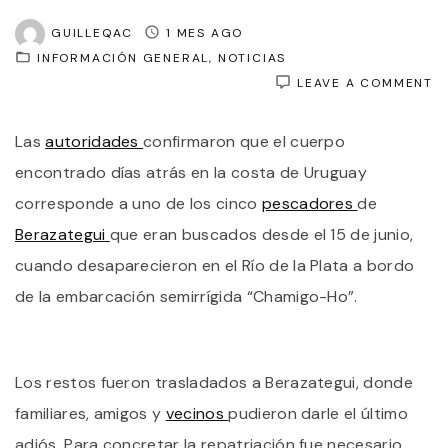
GUILLEQAC
1 MES AGO
INFORMACIÓN GENERAL
NOTICIAS
O
LEAVE A COMMENT
C
Q
Las
autoridades
confirmaron que el cuerpo
E
C
encontrado días atrás en la costa de Uruguay
H
E
corresponde a uno de los cinco
pescadores
de
U
Berazategui
que eran buscados desde el 15 de junio,
E
D
cuando desaparecieron en el Río de la Plata a bordo
U
D
de la embarcación semirrígida “Chamigo-Ho”.
L
P
D
E
Los restos fueron trasladados a Berazategui, donde
H
familiares, amigos y
vecinos
pudieron darle el último
adiós. Para concretar la repatriación fue necesario