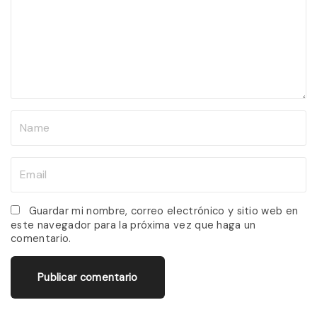
m
e
n
t
N
a
m
E
e
m
*
a
Guardar mi nombre, correo electrónico y sitio web en
este navegador para la próxima vez que haga un
i
comentario.
l
*