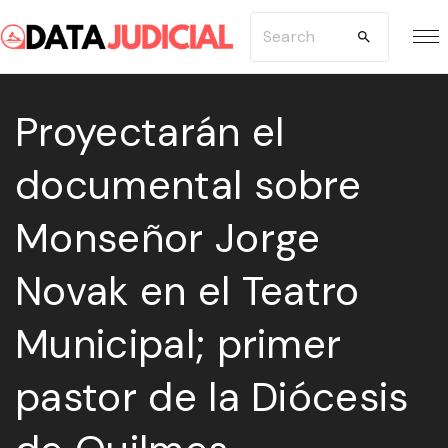
S
S
k
e
i
a
p
Proyectarán el
r
t
c
documental sobre
o
h
c
f
Monseñor Jorge
o
o
n
r
Novak en el Teatro
t
:
e
Municipal; primer
n
pastor de la Diócesis
t