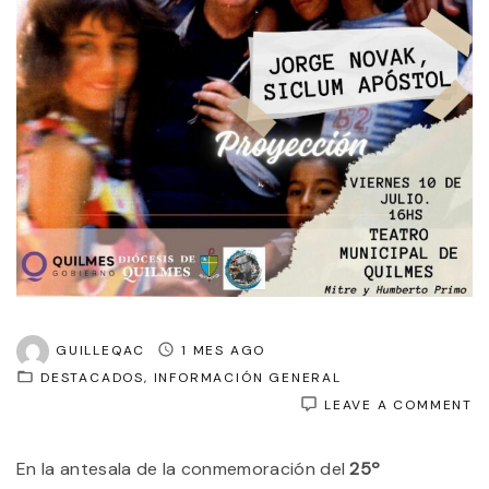
GUILLEQAC
1 MES AGO
DESTACADOS
INFORMACIÓN GENERAL
O
LEAVE A COMMENT
P
E
En la antesala de la conmemoración del
25º
D
S