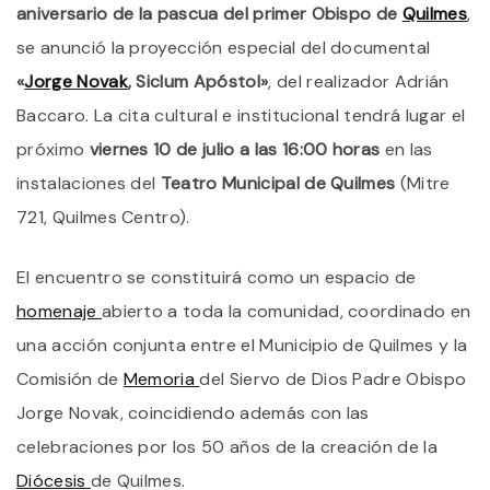
aniversario de la pascua del primer Obispo de
Quilmes
,
M
J
se anunció la proyección especial del documental
N
«
Jorge Novak
, Siclum Apóstol»
, del realizador Adrián
E
E
Baccaro. La cita cultural e institucional tendrá lugar el
T
M
próximo
viernes 10 de julio a las 16:00 horas
en las
P
instalaciones del
Teatro Municipal de Quilmes
(Mitre
P
D
721, Quilmes Centro).
L
D
D
El encuentro se constituirá como un espacio de
Q
homenaje
abierto a toda la comunidad, coordinado en
una acción conjunta entre el Municipio de Quilmes y la
Comisión de
Memoria
del Siervo de Dios Padre Obispo
Jorge Novak, coincidiendo además con las
celebraciones por los 50 años de la creación de la
Diócesis
de Quilmes.