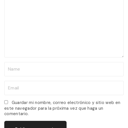
o
m
m
e
n
t
N
a
m
E
e
m
*
a
Guardar mi nombre, correo electrónico y sitio web en
este navegador para la próxima vez que haga un
i
comentario.
l