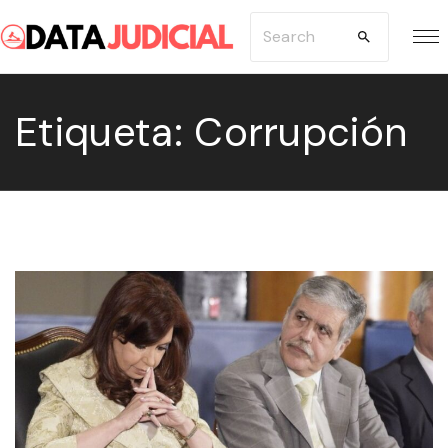
S
S
k
e
i
a
p
Etiqueta:
Corrupción
r
t
c
o
h
c
f
o
o
n
r
t
:
e
n
t