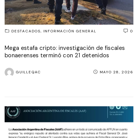
DESTACADOS
INFORMACIÓN GENERAL
0
Mega estafa cripto: investigación de fiscales
bonaerenses terminó con 21 detenidos
GUILLEQAC
MAYO 28, 2026