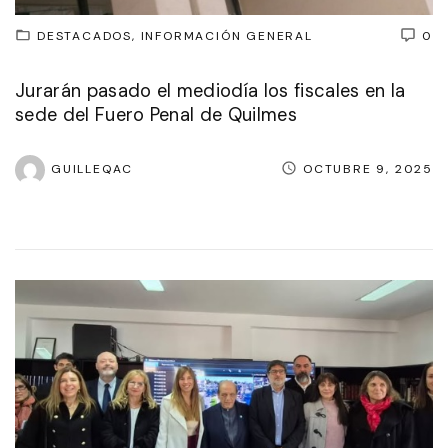
DESTACADOS
INFORMACIÓN GENERAL
0
Jurarán pasado el mediodía los fiscales en la
sede del Fuero Penal de Quilmes
GUILLEQAC
OCTUBRE 9, 2025