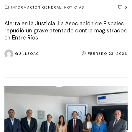
INFORMACIÓN GENERAL
NOTICIAS
0
Alerta en la Justicia: La Asociación de Fiscales
repudió un grave atentado contra magistrados
en Entre Ríos
GUILLEQAC
FEBRERO 23, 2026