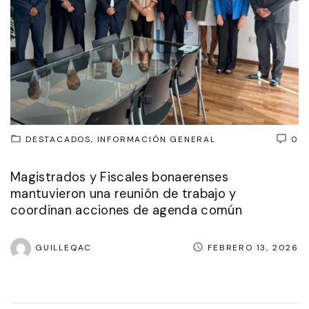
DESTACADOS
INFORMACIÓN GENERAL
0
Magistrados y Fiscales bonaerenses
mantuvieron una reunión de trabajo y
coordinan acciones de agenda común
GUILLEQAC
FEBRERO 13, 2026