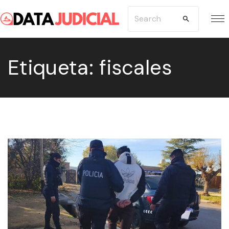
S
S
k
e
i
a
p
Etiqueta:
fiscales
r
t
c
o
h
c
f
o
o
n
r
t
:
e
n
t