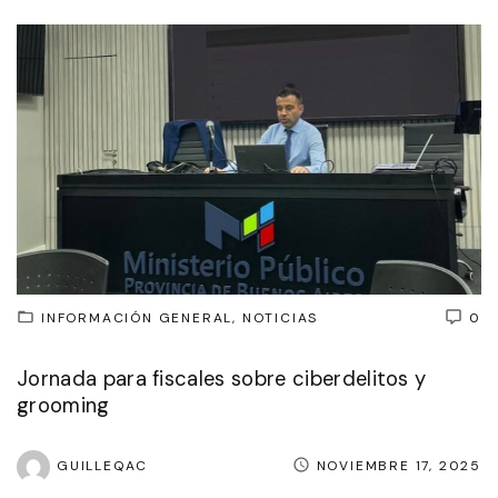
INFORMACIÓN GENERAL
NOTICIAS
0
Jornada para fiscales sobre ciberdelitos y
grooming
GUILLEQAC
NOVIEMBRE 17, 2025