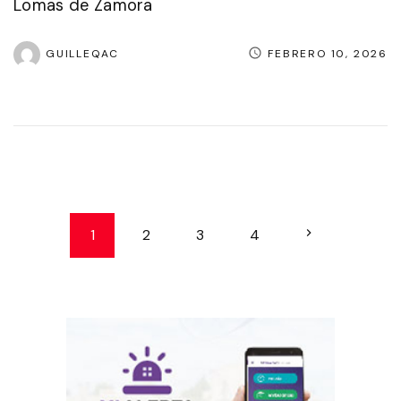
Lomas de Zamora
GUILLEQAC
FEBRERO 10, 2026
P
N
1
2
3
4
a
e
g
x
i
t
n