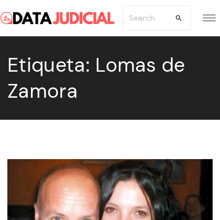
S
S
k
e
i
a
p
Etiqueta:
Lomas de
r
t
c
Zamora
o
h
c
f
o
o
n
r
t
:
e
n
t