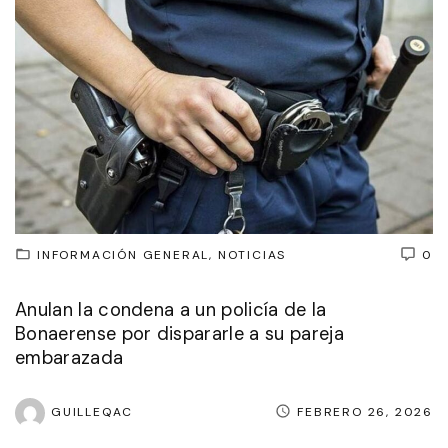
INFORMACIÓN GENERAL
NOTICIAS
0
Anulan la condena a un policía de la
Bonaerense por dispararle a su pareja
embarazada
GUILLEQAC
FEBRERO 26, 2026