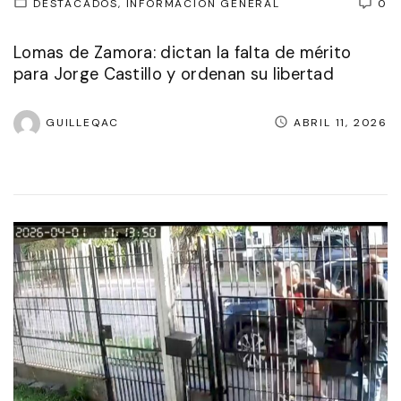
DESTACADOS
INFORMACIÓN GENERAL
0
Lomas de Zamora: dictan la falta de mérito
para Jorge Castillo y ordenan su libertad
GUILLEQAC
ABRIL 11, 2026