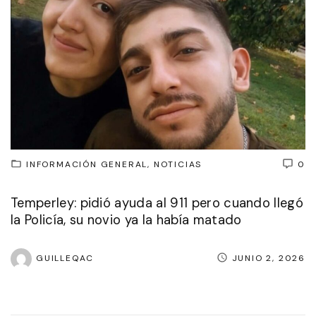
INFORMACIÓN GENERAL
NOTICIAS
0
Temperley: pidió ayuda al 911 pero cuando llegó
la Policía, su novio ya la había matado
GUILLEQAC
JUNIO 2, 2026