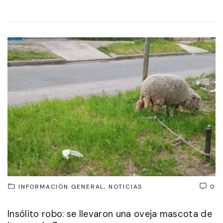
INFORMACIÓN GENERAL
NOTICIAS
0
Insólito robo: se llevaron una oveja mascota de