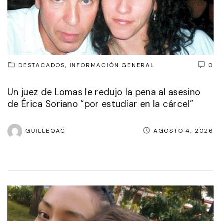
DESTACADOS
INFORMACIÓN GENERAL
0
Un juez de Lomas le redujo la pena al asesino
de Érica Soriano “por estudiar en la cárcel”
GUILLEQAC
AGOSTO 4, 2026