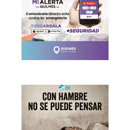
a
p
c
a
i
g
ó
e
n
d
e
e
n
t
r