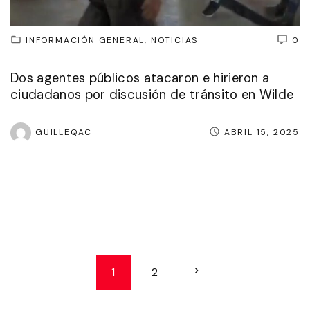
INFORMACIÓN GENERAL
NOTICIAS
0
Dos agentes públicos atacaron e hirieron a
ciudadanos por discusión de tránsito en Wilde
GUILLEQAC
ABRIL 15, 2025
P
N
1
2
a
e