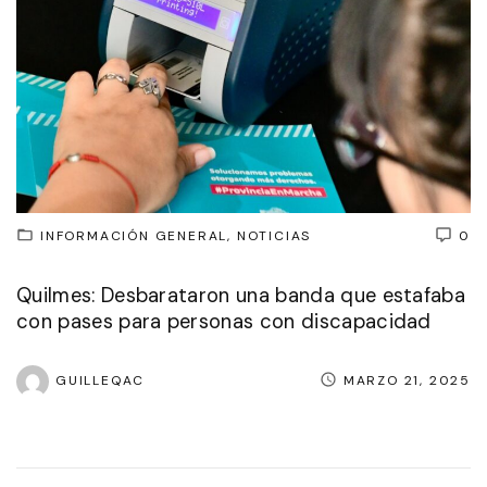
INFORMACIÓN GENERAL
NOTICIAS
0
Quilmes: Desbarataron una banda que estafaba
con pases para personas con discapacidad
GUILLEQAC
MARZO 21, 2025