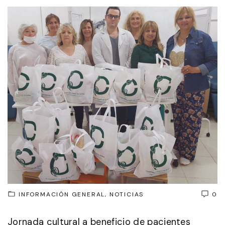
INFORMACIÓN GENERAL
NOTICIAS
0
Jornada cultural a beneficio de pacientes