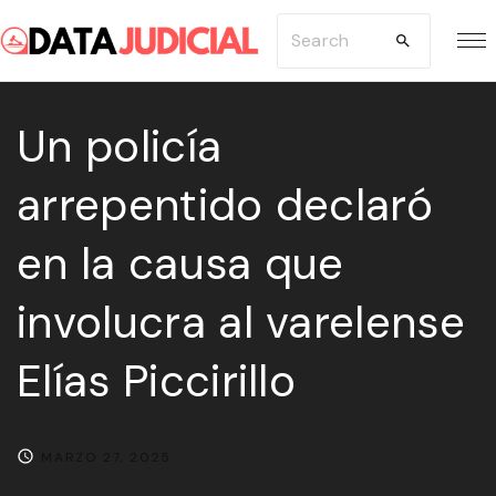
S
S
k
e
i
a
p
Un policía
r
t
c
arrepentido declaró
o
h
c
f
en la causa que
o
o
n
r
involucra al varelense
t
:
e
Elías Piccirillo
n
t
MARZO 27, 2025