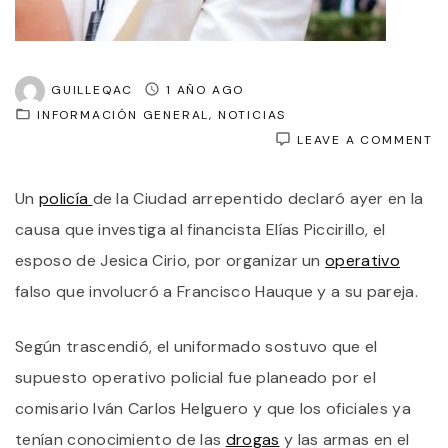
GUILLEQAC
1 AÑO AGO
INFORMACIÓN GENERAL
NOTICIAS
O
LEAVE A COMMENT
U
P
Un
policía
de la Ciudad arrepentido declaró ayer en la
A
D
causa que investiga al financista Elías Piccirillo, el
E
L
esposo de Jesica Cirio, por organizar un
operativo
C
falso que involucró a Francisco Hauque y a su pareja.
Q
I
A
Según trascendió, el uniformado sostuvo que el
V
EL
supuesto operativo policial fue planeado por el
PI
comisario Iván Carlos Helguero y que los oficiales ya
tenían conocimiento de las
drogas
y las armas en el