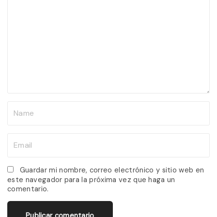
o
m
m
e
n
t
N
a
m
E
e
m
*
a
Guardar mi nombre, correo electrónico y sitio web en
este navegador para la próxima vez que haga un
i
comentario.
l
*