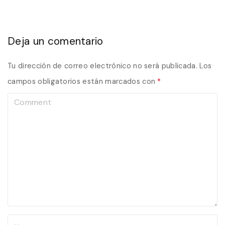
Deja un comentario
Tu dirección de correo electrónico no será publicada.
Los
campos obligatorios están marcados con
*
C
o
m
m
e
n
t
N