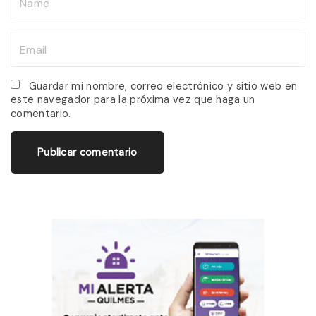
a
m
E
e
m
*
a
Guardar mi nombre, correo electrónico y sitio web en
este navegador para la próxima vez que haga un
i
comentario.
l
*