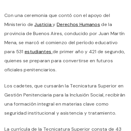
IN
E
Con una ceremonia que contó con el apoyo del
C
L
Ministerio de
Justicia
y
Derechos Humanos
de la
2
E
provincia de Buenos Aires, conducido por Juan Martín
L
Mena, se marcó el comienzo del período educativo
E
D
para 531
estudiantes
de primer año y 421 de segundo,
C
D
quienes se preparan para convertirse en futuros
S
oficiales penitenciarios.
C
9
A
Los cadetes, que cursarán la Tecnicatura Superior en
A
O
Gestión Penitenciaria para la Inclusión Social, recibirán
una formación integral en materias clave como
seguridad institucional y asistencia y tratamiento.
La currícula de la Tecnicatura Superior consta de 43