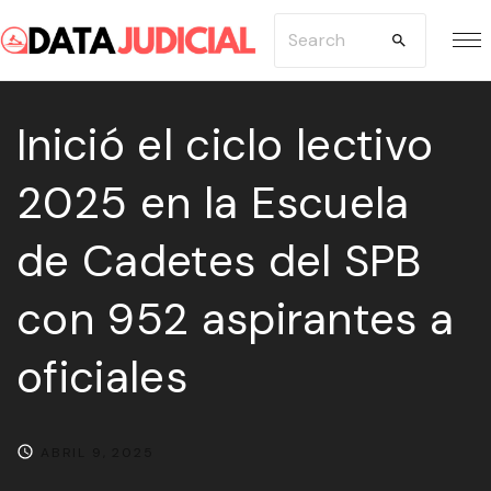
S
S
k
e
i
a
p
Inició el ciclo lectivo
r
t
c
2025 en la Escuela
o
h
c
f
de Cadetes del SPB
o
o
n
r
con 952 aspirantes a
t
:
e
oficiales
n
t
ABRIL 9, 2025