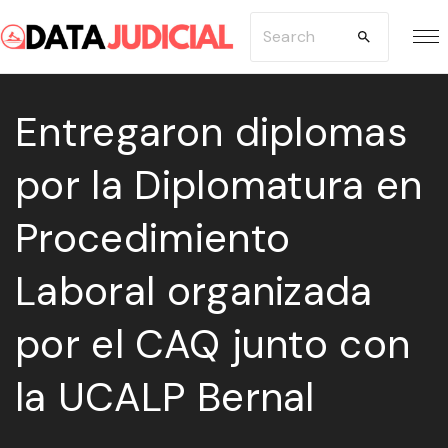
S
S
k
e
i
a
p
Entregaron diplomas
r
t
c
por la Diplomatura en
o
h
c
f
Procedimiento
o
o
n
r
Laboral organizada
t
:
e
por el CAQ junto con
n
la UCALP Bernal
t