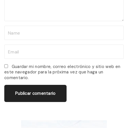
n
t
N
a
m
E
e
m
*
a
Guardar mi nombre, correo electrónico y sitio web en
este navegador para la próxima vez que haga un
i
comentario.
l
*