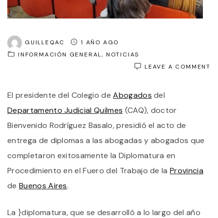
GUILLEQAC
1 AÑO AGO
INFORMACIÓN GENERAL
NOTICIAS
O
LEAVE A COMMENT
E
D
El presidente del Colegio de
Abogados
del
P
L
Departamento Judicial Quilmes
(CAQ), doctor
D
E
Bienvenido Rodríguez Basalo, presidió el acto de
P
entrega de diplomas a las abogadas y abogados que
L
O
completaron exitosamente la Diplomatura en
P
E
Procedimiento en el Fuero del Trabajo de la
Provincia
C
de
Buenos Aires
.
J
C
L
La }diplomatura, que se desarrolló a lo largo del año
U