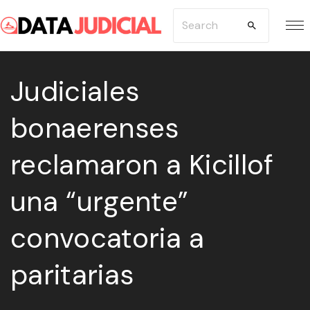
S
S
k
e
i
a
p
Judiciales
r
t
c
bonaerenses
o
h
c
f
reclamaron a Kicillof
o
o
n
r
una “urgente”
t
:
e
convocatoria a
n
paritarias
t