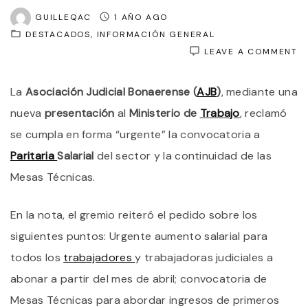
GUILLEQAC
1 AÑO AGO
DESTACADOS
INFORMACIÓN GENERAL
O
LEAVE A COMMENT
J
B
La
Asociación Judicial Bonaerense (
AJB
)
, mediante una
R
A
nueva
presentación
al
Ministerio de
Trabajo
, reclamó
KI
U
se cumpla en forma “urgente” la convocatoria a
“
Paritaria
Salarial
del sector y la continuidad de las
C
A
Mesas Técnicas.
P
En la nota, el gremio reiteró el pedido sobre los
siguientes puntos: Urgente aumento salarial para
todos los
trabajadores
y trabajadoras judiciales a
abonar a partir del mes de abril; convocatoria de
Mesas Técnicas para abordar ingresos de primeros