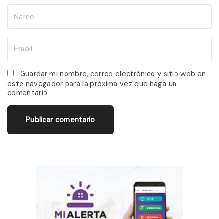
N
a
m
E
e
m
*
a
Guardar mi nombre, correo electrónico y sitio web en
este navegador para la próxima vez que haga un
i
comentario.
l
*