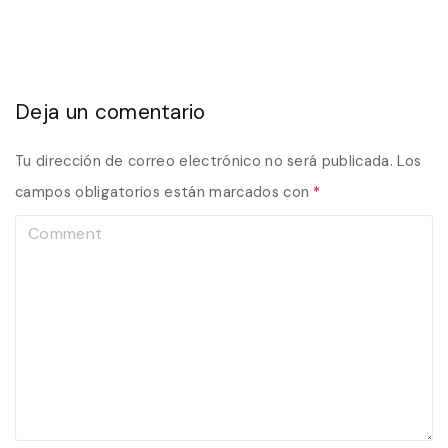
Deja un comentario
Tu dirección de correo electrónico no será publicada.
Los
campos obligatorios están marcados con
*
C
o
m
m
e
n
t