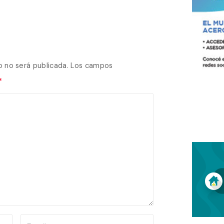
o no será publicada.
Los campos
*
E