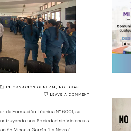
INFORMACIÓN GENERAL
NOTICIAS
ON
LEAVE A COMMENT
“CONSTRUYENDO
UNA
rior de Formación Técnica N° 6001, se
SOCIEDAD
SIN
struyendo una Sociedad sin Violencias
VIOLENCIAS
DE
dación Micaela García “La Negra”.