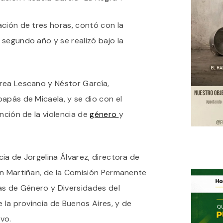
GÉNERO”
CURSO
DE
ción de tres horas, contó con la
LA
 segundo año y se realizó bajo la
FUNDACIÓN
MICAELA
GARCÍA
PARA
CADETES
rea Lescano y Néstor García,
apás de Micaela, y se dio con el
nción de la violencia de
género
y
ia de Jorgelina Álvarez, directora de
an Martiñan, de la Comisión Permanente
as de Género y Diversidades del
 la provincia de Buenos Aires, y de
vo.