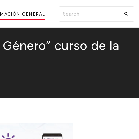
S
RMACIÓN GENERAL
e
a
r
 Género” curso de la
c
h
f
o
r
: