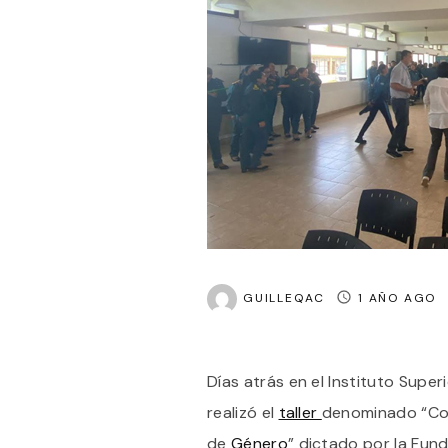
GUILLEQAC
1 AÑO AGO
Días atrás en el Instituto Supe
realizó el
taller
denominado “Con
de
Género
” dictado por la Fun