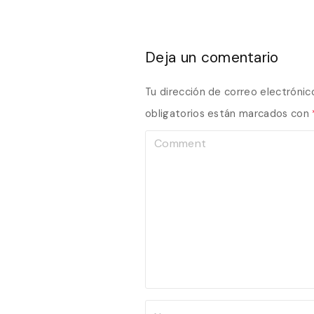
Deja un comentario
Tu dirección de correo electrónic
obligatorios están marcados con
C
o
m
m
e
n
t
N