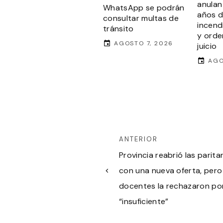
anulan
WhatsApp se podrán
años d
consultar multas de
incend
tránsito
y orde
AGOSTO 7, 2026
juicio
AGO
ANTERIOR
Provincia reabrió las parita
con una nueva oferta, pero
docentes la rechazaron po
“insuficiente”