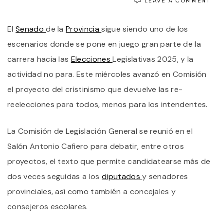
O
LEAVE A COMMENT
A
E
El
Senado
de la
Provincia
sigue siendo uno de los
E
S
escenarios donde se pone en juego gran parte de la
L
R
carrera hacia las
Elecciones
Legislativas 2025, y la
R
actividad no para. Este miércoles avanzó en Comisión
P
T
el proyecto del cristinismo que devuelve las re-
M
P
reelecciones para todos, menos para los intendentes.
I
La Comisión de Legislación General se reunió en el
Salón Antonio Cafiero para debatir, entre otros
proyectos, el texto que permite candidatearse más de
dos veces seguidas a los
diputados
y senadores
provinciales, así como también a concejales y
consejeros escolares.