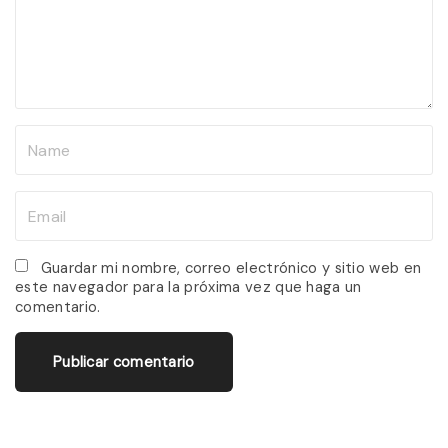
e
n
t
N
a
m
E
e
m
*
a
Guardar mi nombre, correo electrónico y sitio web en
este navegador para la próxima vez que haga un
i
comentario.
l
*