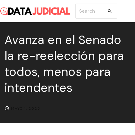
S
S
k
e
i
a
p
Avanza en el Senado
r
t
c
la re-reelección para
o
h
c
f
todos, menos para
o
o
n
r
intendentes
t
:
e
n
MAYO 1, 2025
t