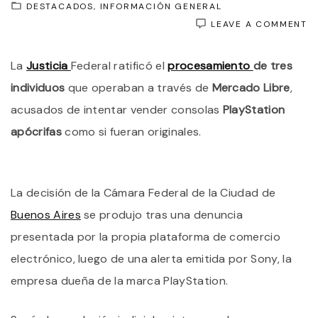
DESTACADOS
INFORMACIÓN GENERAL
O
LEAVE A COMMENT
T
C
La
Justicia
Federal ratificó el
procesamiento
de tres
E
P
individuos
que operaban a través de
Mercado Libre
,
C
V
acusados de intentar vender consolas
PlayStation
O
apócrifas
como si fueran originales.
P
P
E
C
P
La decisión de la Cámara Federal de la Ciudad de
F
Buenos Aires
se produjo tras una denuncia
presentada por la propia plataforma de comercio
electrónico, luego de una alerta emitida por Sony, la
empresa dueña de la marca PlayStation.