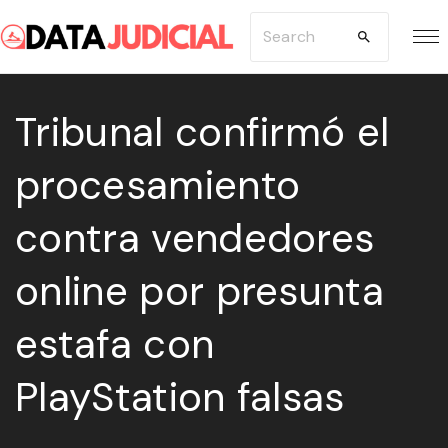
S
S
k
e
i
a
p
Tribunal confirmó el
r
t
c
procesamiento
o
h
c
f
contra vendedores
o
o
n
r
online por presunta
t
:
e
estafa con
n
PlayStation falsas
t