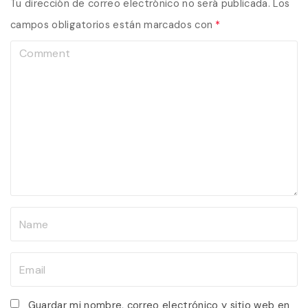
Tu dirección de correo electrónico no será publicada.
Los
campos obligatorios están marcados con
*
C
o
m
m
e
n
t
N
a
m
E
e
m
*
a
Guardar mi nombre, correo electrónico y sitio web en