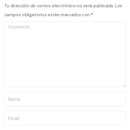
Tu dirección de correo electrónico no será publicada.
Los
campos obligatorios están marcados con
*
C
o
m
m
e
n
t
N
a
m
E
e
m