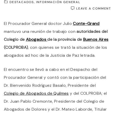
DESTACADOS
INFORMACIÓN GENERAL
O
LEAVE A COMMENT
A
D
El Procurador General doctor Julio
Conte-Grand
C
D
mantuvo una reunión de trabajo con
autoridades del
A
(
Colegio de
Abogados
de la provincia de
Buenos Aires
S
(COLPROBA)
, con quienes se trató la situación de los
R
C
abogados ad hoc de la Justicia de Paz letrada.
E
P
C
El encuentro se llevó a cabo en el Despacho del
G
Procurador General y contó con la participación del
Dr. Bienvenido Rodríguez Basalo, Presidente del
Colegio de Abogados de Quilmes
y del COLPROBA; el
Dr. Juan Pablo Cremonte, Presidente del Colegio de
Abogados de Dolores y el Dr. Mateo Laborde, Titular