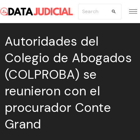
S
S
k
e
i
a
p
Autoridades del
r
t
c
Colegio de Abogados
o
h
c
f
(COLPROBA) se
o
o
n
r
reunieron con el
t
:
e
procurador Conte
n
Grand
t