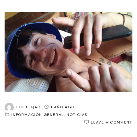
GUILLEQAC
1 AÑO AGO
INFORMACIÓN GENERAL
NOTICIAS
O
LEAVE A COMMENT
F
V