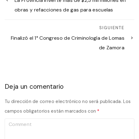
La Provincia invierte más de $2,3 mil millones en
obras y refacciones de gas para escuelas
SIGUIENTE
Finalizó el 1° Congreso de Criminología de Lomas
de Zamora
Deja un comentario
Tu dirección de correo electrónico no será publicada.
Los
campos obligatorios están marcados con
*
C
o