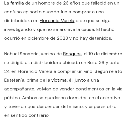
La
familia
de un hombre de 26 años que falleció en un
F
D
confuso episodio cuando fue a comprar a una
N
S
distribuidora en
Florencio Varela
pide que se siga
P
investigando y que no se archive la causa. El hecho
N
S
ocurrió en diciembre de 2023 y no hay detenidos.
A
L
C
Nahuel Sanabria, vecino de
Bosques
, el 19 de diciembre
se dirigió a la distribuidora ubicada en Ruta 36 y calle
24 en Florencio Varela a comprar un vino. Según relato
Estefanía, prima de la
víctima
, él, junto a una
acompañante, volvían de vender condimentos en la vía
pública. Ambos se quedaron dormidos en el colectivo
y tuvieron que descender del mismo, y esperar otro
en sentido contrario.