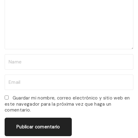
m
m
e
n
t
N
a
m
E
e
m
*
a
Guardar mi nombre, correo electrónico y sitio web en
este navegador para la próxima vez que haga un
i
comentario.
l
*