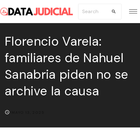
S
S
k
e
i
a
p
Florencio Varela:
r
t
c
familiares de Nahuel
o
h
c
f
Sanabria piden no se
o
o
n
r
archive la causa
t
:
e
n
MAYO 13, 2025
t