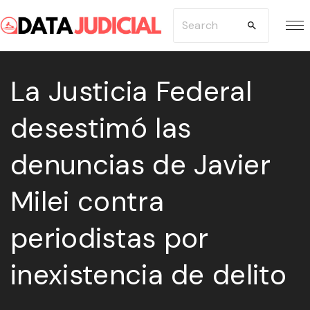
S
S
k
e
i
a
p
La Justicia Federal
r
t
c
desestimó las
o
h
c
f
denuncias de Javier
o
o
n
r
Milei contra
t
:
e
periodistas por
n
inexistencia de delito
t