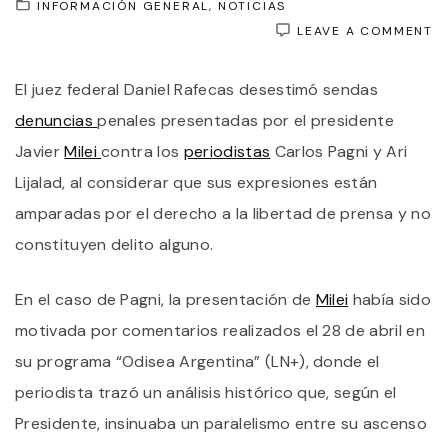
INFORMACIÓN GENERAL
NOTICIAS
O
LEAVE A COMMENT
L
J
El juez federal Daniel Rafecas desestimó sendas
F
D
denuncias
penales presentadas por el presidente
L
D
Javier
Milei
contra los
periodistas
Carlos Pagni y Ari
D
Lijalad, al considerar que sus expresiones están
J
MI
amparadas por el derecho a la libertad de prensa y no
C
P
constituyen delito alguno.
P
I
D
En el caso de Pagni, la presentación de
Milei
había sido
D
motivada por comentarios realizados el 28 de abril en
su programa “Odisea Argentina” (LN+), donde el
periodista trazó un análisis histórico que, según el
Presidente, insinuaba un paralelismo entre su ascenso