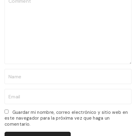
o
m
m
e
n
t
N
a
m
E
e
m
*
a
Guardar mi nombre, correo electrónico y sitio web en
este navegador para la próxima vez que haga un
i
comentario.
l