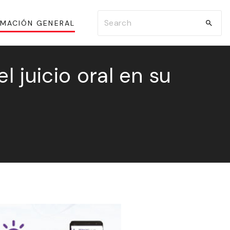
S
RMACIÓN GENERAL
e
a
r
l juicio oral en su
c
h
f
o
r
: