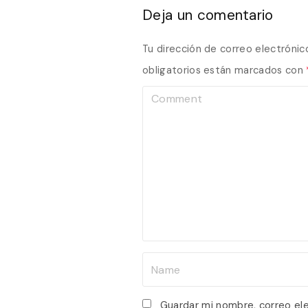
Deja un comentario
Tu dirección de correo electrónic
obligatorios están marcados con
C
o
m
m
e
n
t
N
a
m
Guardar mi nombre, correo el