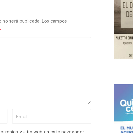
o no será publicada.
Los campos
*
E
m
a
ectrónico y sitio web en este navegador