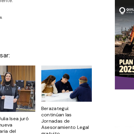
mente.
IA
sar:
Berazategui:
continúan las
ulia Isea juró
Jornadas de
nueva
Asesoramiento Legal
aria del
gratuito