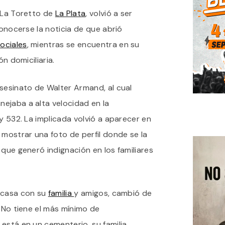
TORETTO
o La Toretto de
La Plata
, volvió a ser
VOLVIÓ
A
conocerse la noticia de que abrió
LAS
REDES
ociales
, mientras se encuentra en su
SOCIALES
ón domiciliaria.
Y
ESPERA
EL
sesinato de Walter Armand, al cual
JUICIO
ORAL
ejaba a alta velocidad en la
EN
SU
y 532. La implicada volvió a aparecer en
CASA
 mostrar una foto de perfil donde se la
 que generó indignación en los familiares
 casa con su
familia
y amigos, cambió de
. No tiene el más mínimo de
está en un cementerio, su familia