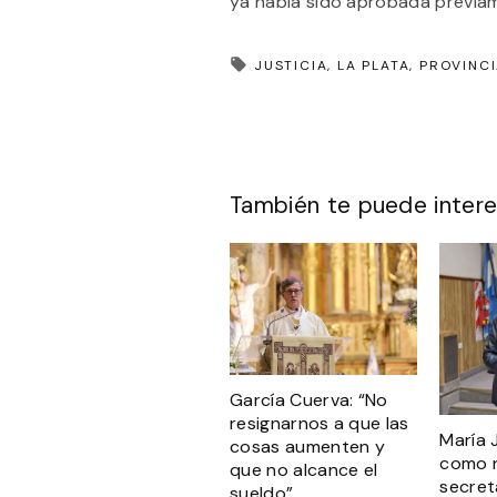
ya había sido aprobada previa
JUSTICIA
LA PLATA
PROVINC
También te puede intere
García Cuerva: “No
resignarnos a que las
María J
cosas aumenten y
como 
que no alcance el
secret
sueldo”