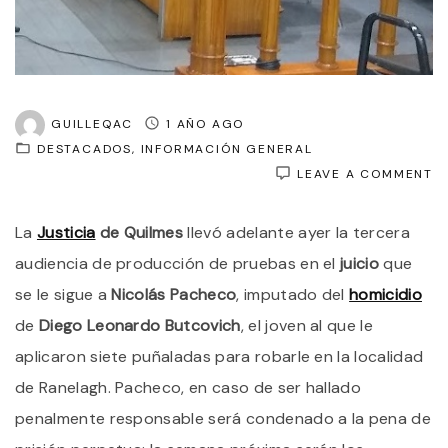
GUILLEQAC
1 AÑO AGO
DESTACADOS
INFORMACIÓN GENERAL
O
LEAVE A COMMENT
H
D
La
Justicia
de Quilmes
llevó adelante ayer la tercera
D
B
audiencia de producción de pruebas en el
juicio
que
D
M
se le sigue a
Nicolás Pacheco
, imputado del
homicidio
T
de
Diego Leonardo Butcovich
, el joven al que le
Y
L
aplicaron siete puñaladas para robarle en la localidad
S
P
de Ranelagh. Pacheco, en caso de ser hallado
S
penalmente responsable será condenado a la pena de
L
A