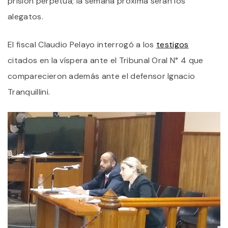
prisión perpetua; la semana próxima serán los
E
E
alegatos.
J
O
El fiscal Claudio Pelayo interrogó a los
testigos
citados en la víspera ante el Tribunal Oral N° 4 que
comparecieron además ante el defensor Ignacio
Tranquillini.