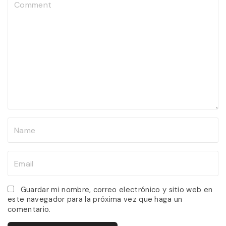
C
o
m
m
e
n
t
N
a
m
E
e
m
*
a
Guardar mi nombre, correo electrónico y sitio web en
este navegador para la próxima vez que haga un
i
comentario.
l