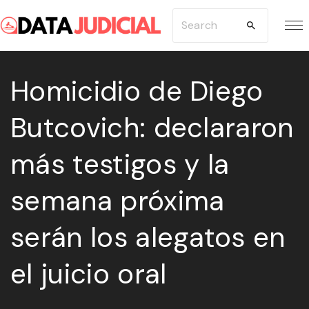
S
S
k
e
i
a
p
Homicidio de Diego
r
t
c
Butcovich: declararon
o
h
c
f
más testigos y la
o
o
n
r
semana próxima
t
:
e
serán los alegatos en
n
el juicio oral
t