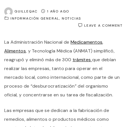
GUILLEQAC
1 AÑO AGO
INFORMACIÓN GENERAL
NOTICIAS
O
LEAVE A COMMENT
L
A
La Administración Nacional de
Medicamentos
,
E
M
Alimentos
, y Tecnología Médica (ANMAT) simplificó,
D
3
reagrupó y eliminó más de 300
trámites
que debían
T
realizar las empresas, tanto para operar en el
Q
D
mercado local, como internacional, como parte de un
R
L
proceso de “desburocratización” del organismo
E
oficial, y concentrarse en su tarea de fiscalización.
D
M
Y
Las empresas que se dedican a la fabricación de
A
remedios, alimentos o productos médicos como