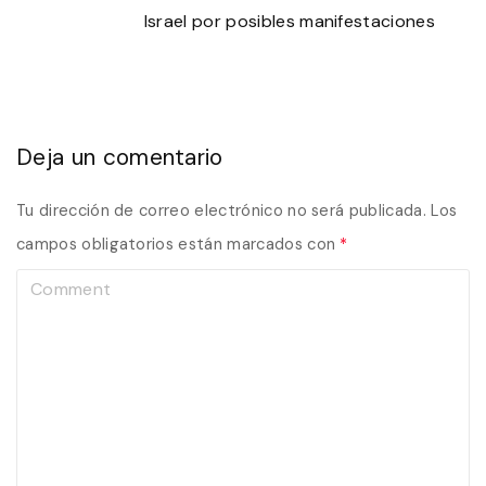
Israel por posibles manifestaciones
Deja un comentario
Tu dirección de correo electrónico no será publicada.
Los
campos obligatorios están marcados con
*
C
o
m
m
e
n