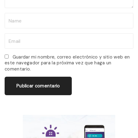
t
N
a
m
E
e
m
*
a
Guardar mi nombre, correo electrónico y sitio web en
este navegador para la próxima vez que haga un
i
comentario.
l
*