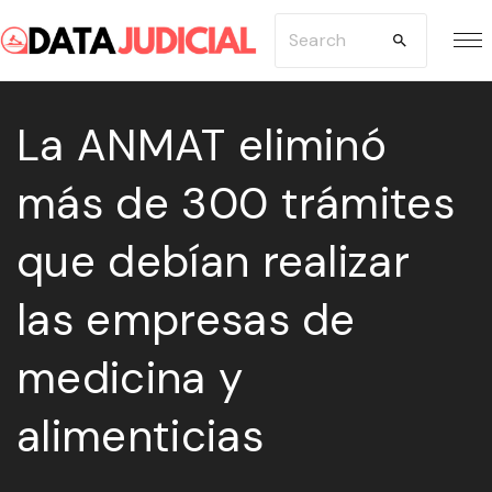
S
S
k
e
i
a
p
La ANMAT eliminó
r
t
c
más de 300 trámites
o
h
c
f
que debían realizar
o
o
n
r
las empresas de
t
:
e
medicina y
n
alimenticias
t