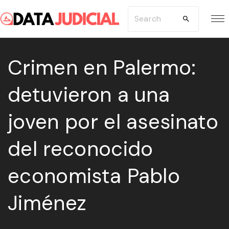
S
S
k
e
i
a
p
Crimen en Palermo:
r
t
c
detuvieron a una
o
h
c
f
joven por el asesinato
o
o
n
r
del reconocido
t
:
e
economista Pablo
n
Jiménez
t