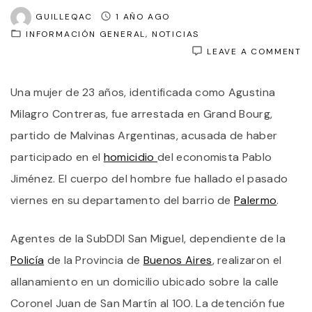
GUILLEQAC
1 AÑO AGO
INFORMACIÓN GENERAL
NOTICIAS
O
LEAVE A COMMENT
C
E
Una mujer de 23 años, identificada como Agustina
P
D
Milagro Contreras, fue arrestada en Grand Bourg,
A
U
partido de Malvinas Argentinas, acusada de haber
J
participado en el
homicidio
del economista Pablo
P
E
Jiménez. El cuerpo del hombre fue hallado el pasado
A
D
viernes en su departamento del barrio de
Palermo
.
R
E
P
Agentes de la SubDDI San Miguel, dependiente de la
J
Policía
de la Provincia de
Buenos Aires
, realizaron el
allanamiento en un domicilio ubicado sobre la calle
Coronel Juan de San Martín al 100. La detención fue