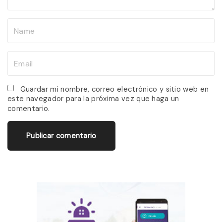
N
a
m
E
e
m
*
a
Guardar mi nombre, correo electrónico y sitio web en
este navegador para la próxima vez que haga un
i
comentario.
l
*