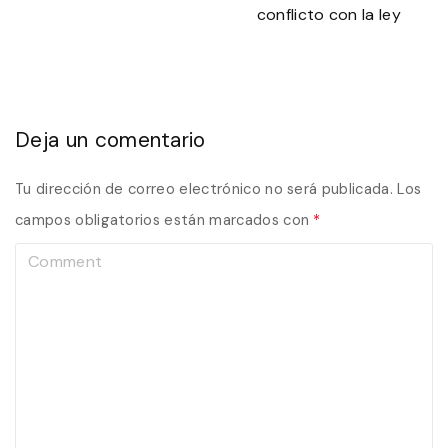
conflicto con la ley
Deja un comentario
Tu dirección de correo electrónico no será publicada.
Los
campos obligatorios están marcados con
*
C
o
m
m
e
n
t