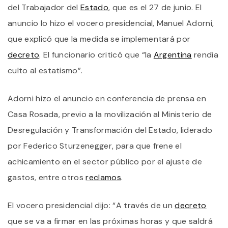
Q
del Trabajador del
Estado
, que es el 27 de junio. El
E
E
anuncio lo hizo el vocero presidencial, Manuel Adorni,
A
que explicó que la medida se implementará por
P
E
decreto
. El funcionario criticó que “la
Argentina
rendía
D
D
culto al estatismo”.
T
D
E
Adorni hizo el anuncio en conferencia de prensa en
Casa Rosada, previo a la movilización al Ministerio de
Desregulación y Transformación del Estado, liderado
por Federico Sturzenegger, para que frene el
achicamiento en el sector público por el ajuste de
gastos, entre otros
reclamos
.
El vocero presidencial dijo: “A través de un
decreto
que se va a firmar en las próximas horas y que saldrá