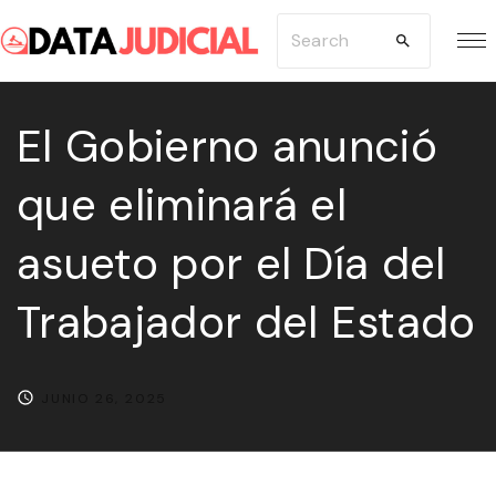
S
S
k
e
i
a
p
El Gobierno anunció
r
t
c
que eliminará el
o
h
c
f
asueto por el Día del
o
o
n
r
Trabajador del Estado
t
:
e
n
JUNIO 26, 2025
t