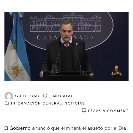
GUILLEQAC
1 AÑO AGO
INFORMACIÓN GENERAL
NOTICIAS
O
LEAVE A COMMENT
E
G
El
Gobierno
anunció que eliminará el asueto por el Día
A