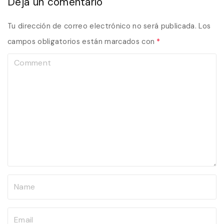
Deja un comentario
Tu dirección de correo electrónico no será publicada.
Los
campos obligatorios están marcados con
*
C
o
m
m
e
n
t
N
a
m
E