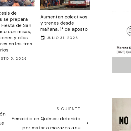
cesis de
Aumentan colectivos
s se prepara
y trenes desde
a Fiesta de San
mañana, 1° de agosto
no con misas,
iones y ollas
JULIO 31, 2026
res en los tres
rios
STO 5, 2026
SIGUIENTE
ión
Femicidio en Quilmes: detenido
ue
por matar a mazazos a su