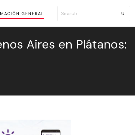
S
RMACIÓN GENERAL
e
a
r
nos Aires en Plátanos:
c
h
f
o
r
: