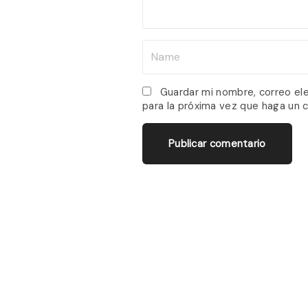
t
N
a
m
Guardar mi nombre, correo el
para la próxima vez que haga un 
e
*