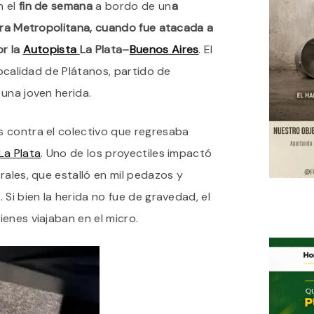
n el
fin de semana
a bordo de un
a
EN
LA
tera Metropolitana, cuando fue atacada a
AUTOPISTA
LA
or la
Autopista
La Plata–
Buenos Aires
. El
PLATA-
localidad de Plátanos, partido de
BUENOS
AIRES
 una joven herida.
EN
PLÁTANOS:
UNA
 contra el colectivo que regresaba
PASAJERA
RESULTÓ
La Plata
. Uno de los proyectiles impactó
CON
rales, que estalló en mil pedazos y
LESIONES
Si bien la herida no fue de gravedad, el
enes viajaban en el micro.