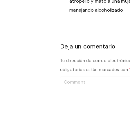
atropelló y mató a una muj
manejando alcoholizado
Deja un comentario
Tu dirección de correo electrónic
obligatorios están marcados con
C
o
m
m
e
n