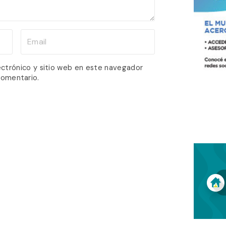
E
m
a
ectrónico y sitio web en este navegador
comentario.
i
l
*