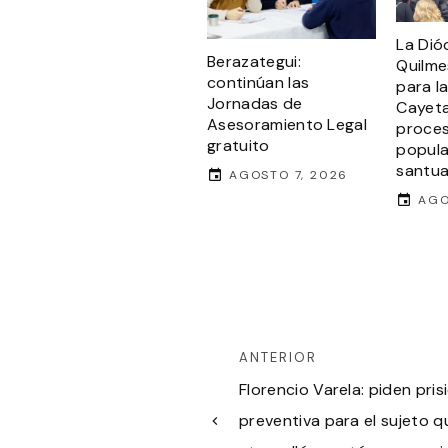
La Dió
Berazategui:
Quilme
continúan las
para l
Jornadas de
Cayeta
Asesoramiento Legal
proces
gratuito
popula
santua
AGOSTO 7, 2026
AGO
ANTERIOR
Florencio Varela: piden pris
preventiva para el sujeto q