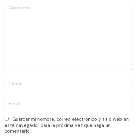
C
o
m
m
e
n
t
N
a
m
E
e
m
*
a
Guardar mi nombre, correo electrónico y sitio web en
este navegador para la próxima vez que haga un
i
comentario.