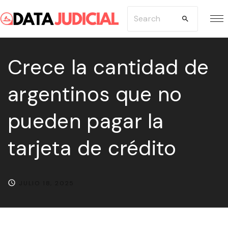
S
S
k
e
i
a
p
Crece la cantidad de
r
t
c
argentinos que no
o
h
c
f
pueden pagar la
o
o
n
r
tarjeta de crédito
t
:
e
n
JULIO 18, 2025
t