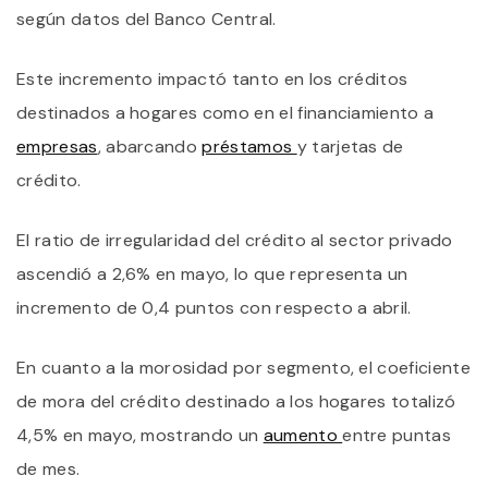
Q
según datos del Banco Central.
N
P
P
Este incremento impactó tanto en los créditos
L
destinados a hogares como en el financiamiento a
T
D
empresas
, abarcando
préstamos
y tarjetas de
C
crédito.
El ratio de irregularidad del crédito al sector privado
ascendió a 2,6% en mayo, lo que representa un
incremento de 0,4 puntos con respecto a abril.
En cuanto a la morosidad por segmento, el coeficiente
de mora del crédito destinado a los hogares totalizó
4,5% en mayo, mostrando un
aumento
entre puntas
de mes.