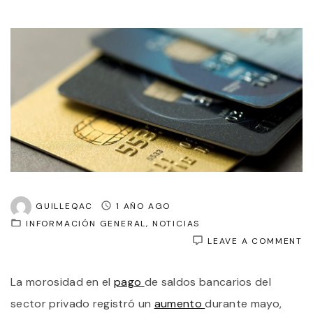
GUILLEQAC
1 AÑO AGO
INFORMACIÓN GENERAL
NOTICIAS
O
LEAVE A COMMENT
C
L
La morosidad en el
pago
de saldos bancarios del
C
D
sector privado registró un
aumento
durante mayo,
A