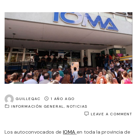
GUILLEQAC
1 AÑO AGO
INFORMACIÓN GENERAL
NOTICIAS
O
LEAVE A COMMENT
A
D
Los autoconvocados de
IOMA
en toda la provincia de
I
V