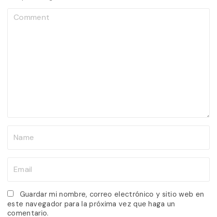
C
o
m
m
e
n
t
N
a
m
E
e
m
*
a
Guardar mi nombre, correo electrónico y sitio web en
este navegador para la próxima vez que haga un
i
comentario.