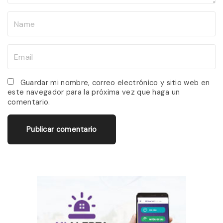
N
a
m
E
e
m
*
a
Guardar mi nombre, correo electrónico y sitio web en
este navegador para la próxima vez que haga un
i
comentario.
l
*