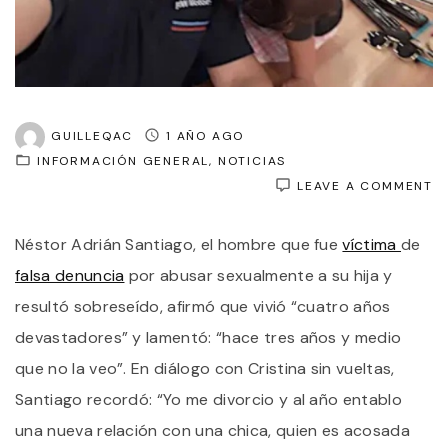
GUILLEQAC
1 AÑO AGO
INFORMACIÓN GENERAL
NOTICIAS
O
LEAVE A COMMENT
“
E
Néstor Adrián Santiago, el hombre que fue
víctima
de
D
Y
falsa denuncia
por abusar sexualmente a su hija y
T
V
resultó sobreseído, afirmó que vivió “cuatro años
A
devastadores” y lamentó: “hace tres años y medio
Q
A
que no la veo”. En diálogo con Cristina sin vueltas,
T
HI
Santiago recordó: “Yo me divorcio y al año entablo
E
una nueva relación con una chica, quien es acosada
H