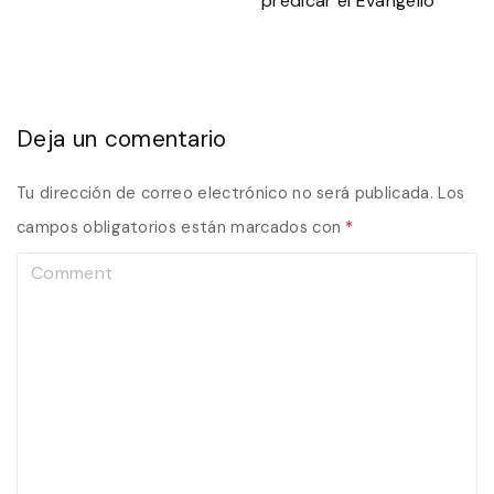
predicar el Evangelio”
Deja un comentario
Tu dirección de correo electrónico no será publicada.
Los
campos obligatorios están marcados con
*
C
o
m
m
e
n
t