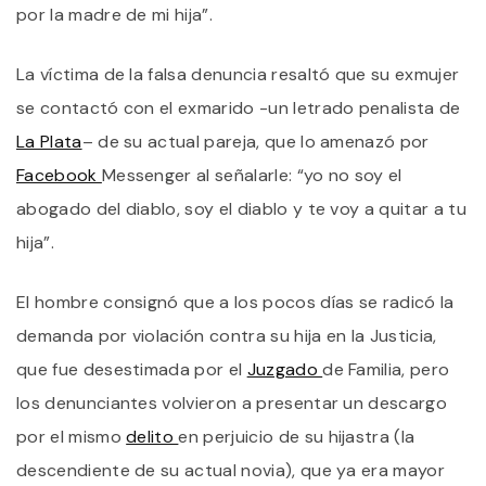
A
por la madre de mi hija”.
Q
L
A
La víctima de la falsa denuncia resaltó que su exmujer
U
se contactó con el exmarido -un letrado penalista de
C
P
La Plata
– de su actual pareja, que lo amenazó por
N
V
Facebook
Messenger al señalarle: “yo no soy el
A
abogado del diablo, soy el diablo y te voy a quitar a tu
S
N
hija”.
T
U
F
El hombre consignó que a los pocos días se radicó la
D
demanda por violación contra su hija en la Justicia,
que fue desestimada por el
Juzgado
de Familia, pero
los denunciantes volvieron a presentar un descargo
por el mismo
delito
en perjuicio de su hijastra (la
descendiente de su actual novia), que ya era mayor