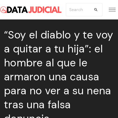
S
S
k
e
i
a
p
“Soy el diablo y te voy
r
t
c
a quitar a tu hija”: el
o
h
c
f
hombre al que le
o
o
n
r
armaron una causa
t
:
e
para no ver a su nena
n
tras una falsa
t