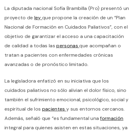
U
La diputada nacional Sofía Brambilla (Pro) presentó un
P
N
proyecto de
ley
que propone la creación de un “Plan
D
F
Nacional de Formación en Cuidados Paliativos”, con el
E
objetivo de garantizar el acceso a una capacitación
C
P
de calidad a todas las
personas
que acompañan o
tratan a pacientes con enfermedades crónicas
avanzadas o de pronóstico limitado.
La legisladora enfatizó en su iniciativa que los
cuidados paliativos no sólo alivian el dolor físico, sino
también el sufrimiento emocional, psicológico, social y
espiritual de los
pacientes
y sus entornos cercanos.
Además, señaló que “es fundamental una
formación
integral para quienes asisten en estas situaciones, ya