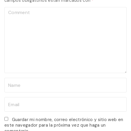
campos obligatorios están marcados con
*
C
o
m
m
e
n
t
N
a
m
E
e
m
*
a
Guardar mi nombre, correo electrónico y sitio web en
este navegador para la próxima vez que haga un
i
comentario.