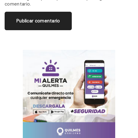
i
comentario.
l
*