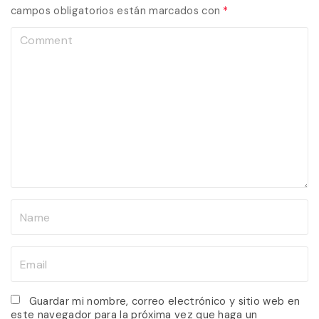
campos obligatorios están marcados con
*
C
o
m
m
e
n
t
N
a
m
E
e
m
*
a
Guardar mi nombre, correo electrónico y sitio web en
este navegador para la próxima vez que haga un