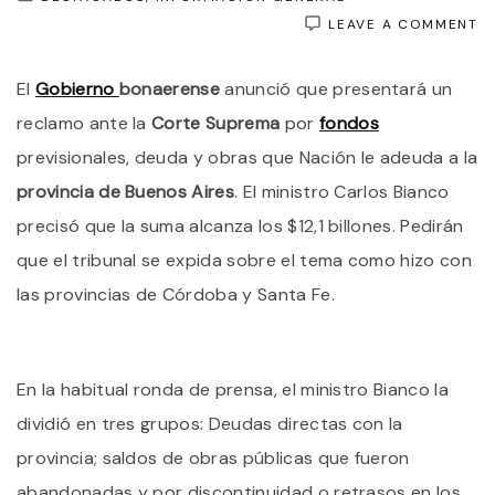
O
LEAVE A COMMENT
KI
R
El
Gobierno
bonaerense
anunció que presentará un
E
L
reclamo ante la
Corte Suprema
por
fondos
C
S
previsionales, deuda y obras que Nación le adeuda a la
L
provincia de Buenos Aires
. El ministro Carlos Bianco
D
D
precisó que la suma alcanza los $12,1 billones. Pedirán
N
C
que el tribunal se expida sobre el tema como hizo con
L
las provincias de Córdoba y Santa Fe.
P
P
$1
B
En la habitual ronda de prensa, el ministro Bianco la
dividió en tres grupos: Deudas directas con la
provincia; saldos de obras públicas que fueron
abandonadas y por discontinuidad o retrasos en los