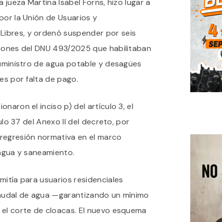
a jueza Martina Isabel Forns, hizo lugar a
DNU
QUE
por la Unión de Usuarios y
HABILITABA
Libres, y ordenó suspender por seis
CORTES
DE
ciones del DNU 493/2025 que habilitaban
AGUA
Y
suministro de agua potable y desagües
CLOACAS
es por falta de pago.
A
USUARIOS
RESIDENCIALES
onaron el inciso p) del artículo 3, el
culo 37 del Anexo II del decreto, por
regresión normativa en el marco
 agua y saneamiento.
mitía para usuarios residenciales
caudal de agua —garantizando un mínimo
 el corte de cloacas. El nuevo esquema