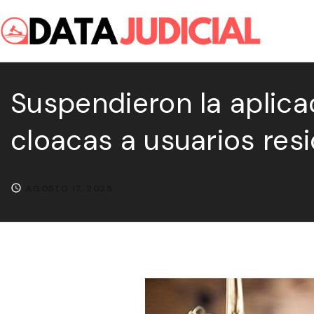
S
k
i
p
Suspendieron la aplica
t
o
cloacas a usuarios res
c
o
n
AGOSTO 17, 2025
t
e
n
t