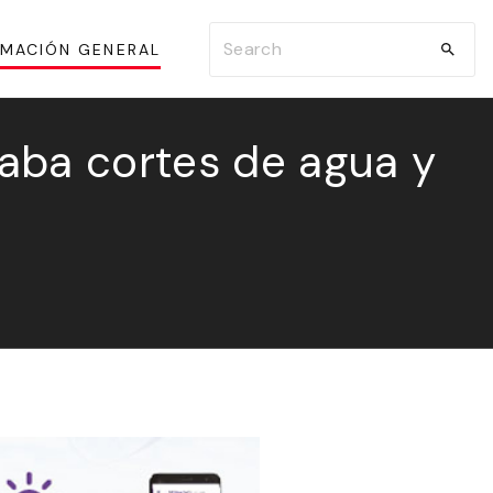
S
RMACIÓN GENERAL
e
a
r
taba cortes de agua y
c
h
f
o
r
: