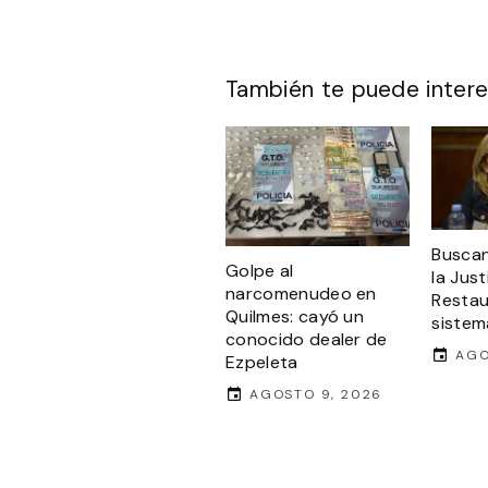
También te puede intere
Buscan
Golpe al
la Just
narcomenudeo en
Restau
Quilmes: cayó un
sistema
conocido dealer de
AGO
Ezpeleta
AGOSTO 9, 2026