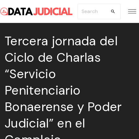
S
S
k
e
i
a
p
Tercera jornada del
r
t
c
Ciclo de Charlas
o
h
c
f
“Servicio
o
o
n
r
Penitenciario
t
:
e
Bonaerense y Poder
n
Judicial” en el
t