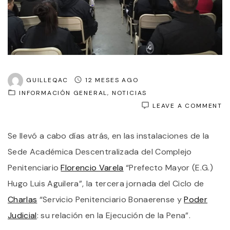
GUILLEQAC
12 MESES AGO
INFORMACIÓN GENERAL
NOTICIAS
O
LEAVE A COMMENT
T
J
Se llevó a cabo días atrás, en las instalaciones de la
D
C
Sede Académica Descentralizada del Complejo
D
C
Penitenciario
Florencio Varela
“Prefecto Mayor (E.G.)
“
Hugo Luis Aguilera”, la tercera jornada del Ciclo de
P
B
Charlas
“Servicio Penitenciario Bonaerense y
Poder
Y
P
Judicial
: su relación en la Ejecución de la Pena”.
J