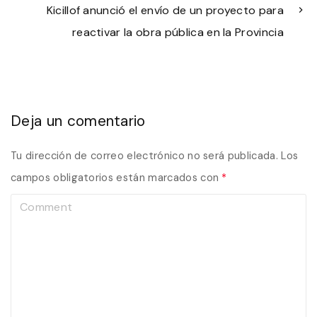
Kicillof anunció el envío de un proyecto para
reactivar la obra pública en la Provincia
Deja un comentario
Tu dirección de correo electrónico no será publicada.
Los
campos obligatorios están marcados con
*
C
o
m
m
e
n