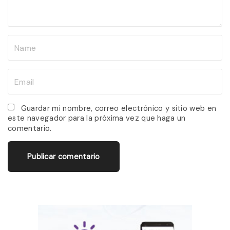
t
N
a
m
E
e
m
*
a
Guardar mi nombre, correo electrónico y sitio web en
este navegador para la próxima vez que haga un
i
comentario.
l
*