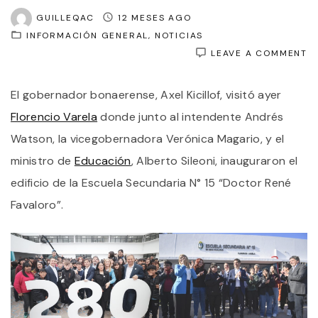
GUILLEQAC
12 MESES AGO
INFORMACIÓN GENERAL
NOTICIAS
O
LEAVE A COMMENT
A
KI
El gobernador bonaerense, Axel Kicillof, visitó ayer
Y
E
Florencio Varela
donde junto al intendente Andrés
I
A
Watson, la vicegobernadora Verónica Magario, y el
W
ministro de
Educación
, Alberto Sileoni, inauguraron el
I
U
edificio de la Escuela Secundaria N° 15 “Doctor René
E
S
Favaloro”.
E
F
V