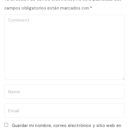
campos obligatorios están marcados con
*
C
o
m
m
e
n
t
N
a
m
E
e
m
*
a
Guardar mi nombre, correo electrónico y sitio web en