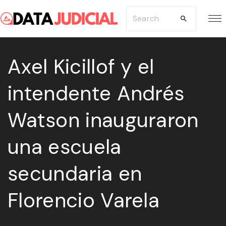
S
S
k
e
i
a
p
Axel Kicillof y el
r
t
c
intendente Andrés
o
h
c
f
Watson inauguraron
o
o
n
r
una escuela
t
:
e
secundaria en
n
Florencio Varela
t