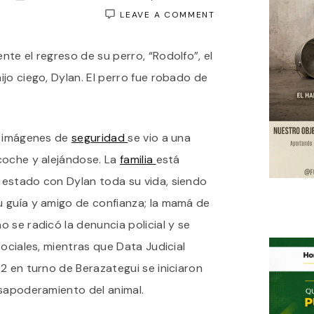
ON
LEAVE A COMMENT
BERAZATEGUI:
UNA
e el regreso de su perro, “Rodolfo”, el
FAMILIA
BUSCA
jo ciego, Dylan. El perro fue robado de
DESESPERADAMENT
UN
PERRO
GUÍA
ROBADO
s imágenes de
seguridad
se vio a una
coche y alejándose. La
familia
está
estado con Dylan toda su vida, siendo
 guía y amigo de confianza; la mamá de
 se radicó la denuncia policial y se
sociales, mientras que Data Judicial
2 en turno de Berazategui se iniciaron
esapoderamiento del animal.