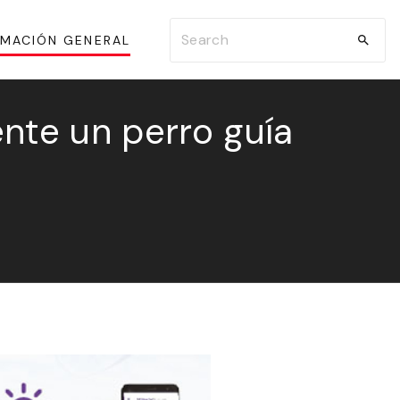
S
RMACIÓN GENERAL
e
a
r
nte un perro guía
c
h
f
o
r
: