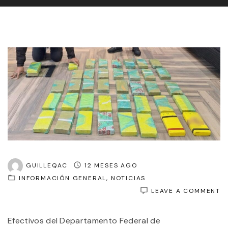
GUILLEQAC
12 MESES AGO
INFORMACIÓN GENERAL
NOTICIAS
O
LEAVE A COMMENT
S
E
Efectivos del Departamento Federal de
A