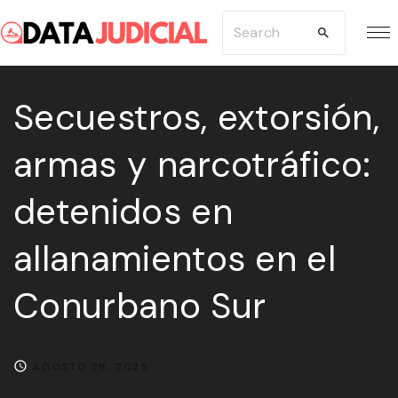
S
S
k
e
i
a
p
Secuestros, extorsión,
r
t
c
armas y narcotráfico:
o
h
c
f
detenidos en
o
o
n
r
allanamientos en el
t
:
e
Conurbano Sur
n
t
AGOSTO 28, 2025