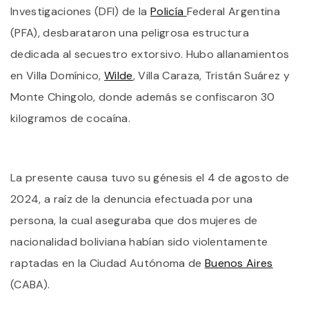
Y
Investigaciones (DFI) de la
Policía
Federal Argentina
N
D
(PFA), desbarataron una peligrosa estructura
E
dedicada al secuestro extorsivo. Hubo allanamientos
A
E
en Villa Domínico,
Wilde
, Villa Caraza, Tristán Suárez y
E
C
Monte Chingolo, donde además se confiscaron 30
S
kilogramos de cocaína.
La presente causa tuvo su génesis el 4 de agosto de
2024, a raíz de la denuncia efectuada por una
persona, la cual aseguraba que dos mujeres de
nacionalidad boliviana habían sido violentamente
raptadas en la Ciudad Autónoma de
Buenos Aires
(CABA).