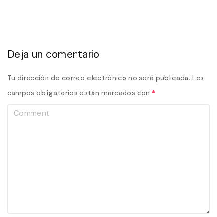
Deja un comentario
Tu dirección de correo electrónico no será publicada.
Los
campos obligatorios están marcados con
*
C
o
m
m
e
n
t