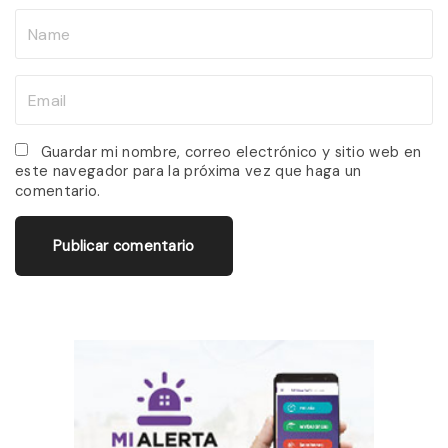
N
a
m
E
e
m
*
a
Guardar mi nombre, correo electrónico y sitio web en
este navegador para la próxima vez que haga un
i
comentario.
l
*