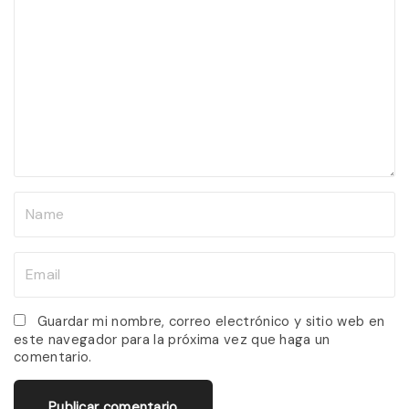
o
m
m
e
n
t
N
a
m
E
e
m
*
a
Guardar mi nombre, correo electrónico y sitio web en
este navegador para la próxima vez que haga un
i
comentario.
l
*