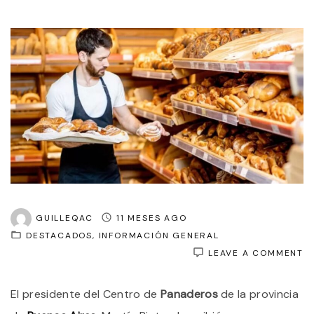
GUILLEQAC
11 MESES AGO
DESTACADOS
INFORMACIÓN GENERAL
O
LEAVE A COMMENT
P
E
El presidente del Centro de
Panaderos
de la provincia
E
Ú