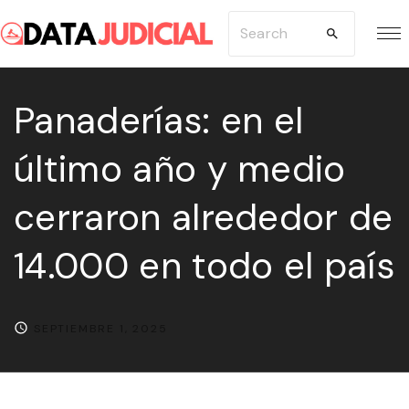
S
S
k
e
i
a
p
Panaderías: en el
r
t
c
último año y medio
o
h
c
f
cerraron alrededor de
o
o
n
r
14.000 en todo el país
t
:
e
n
SEPTIEMBRE 1, 2025
t