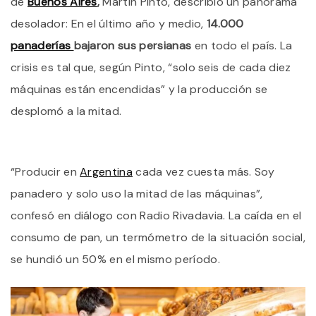
de
Buenos Aires
,
Martín Pinto, describió un panorama
A
Y
desolador: En el último año y medio,
14.000
M
panaderías
bajaron sus persianas
en todo el país. La
C
A
crisis es tal que, según Pinto, “solo seis de cada diez
D
1
máquinas están encendidas” y la producción se
E
desplomó a la mitad.
T
E
PA
“Producir en
Argentina
cada vez cuesta más. Soy
panadero y solo uso la mitad de las máquinas”,
confesó en diálogo con Radio Rivadavia. La caída en el
consumo de pan, un termómetro de la situación social,
se hundió un 50% en el mismo período.