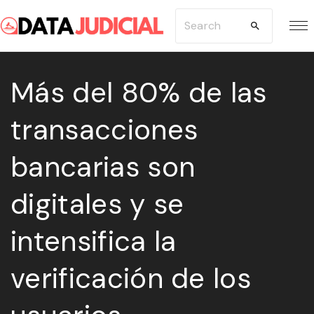
S
S
k
e
i
a
p
Más del 80% de las
r
t
c
transacciones
o
h
c
f
bancarias son
o
o
n
r
digitales y se
t
:
e
intensifica la
n
verificación de los
t