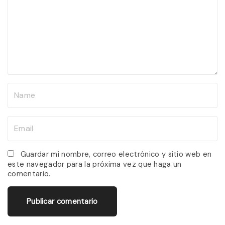
m
e
n
t
N
a
m
E
e
m
*
a
Guardar mi nombre, correo electrónico y sitio web en
este navegador para la próxima vez que haga un
i
comentario.
l
*