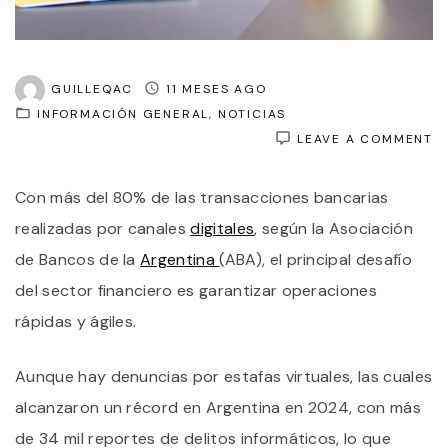
GUILLEQAC
11 MESES AGO
INFORMACIÓN GENERAL
NOTICIAS
O
LEAVE A COMMENT
M
D
Con más del 80% de las transacciones bancarias
8
D
realizadas por canales
digitales
, según la Asociación
L
T
de Bancos de la
Argentina
(ABA), el principal desafío
B
del sector financiero es garantizar operaciones
S
D
rápidas y ágiles.
Y
S
I
Aunque hay denuncias por estafas virtuales, las cuales
L
V
alcanzaron un récord en Argentina en 2024, con más
D
de 34 mil reportes de delitos informáticos, lo que
L